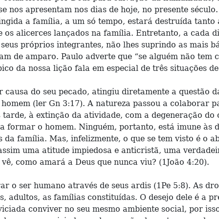
e se nos apresentam nos dias de hoje, no presente sécul
ingida a família, a um só tempo, estará destruída tanto
 alicerces lançados na família. Entretanto, a cada dia 
eus próprios integrantes, não lhes suprindo as mais 
am de amparo. Paulo adverte que “se alguém não tem cu
ópico da nossa lição fala em especial de três situações 
causa do seu pecado, atingiu diretamente a questão da 
o homem (ler Gn 3:17). A natureza passou a colaborar p
 tarde, à extinção da atividade, com a degeneração do 
ra formar o homem. Ninguém, portanto, está imune às 
 da família. Mas, infelizmente, o que se tem visto é o
ssim uma atitude impiedosa e anticristã, uma verdade
vê, como amará a Deus que nunca viu? (1João 4:20).
ar o ser humano através de seus ardis (1Pe 5:8). As d
s, adultos, as famílias constituídas. O desejo dele é a
ciada conviver no seu mesmo ambiente social, por isso