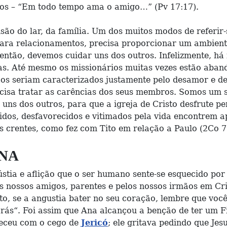
osos – “Em todo tempo ama o amigo…” (Pv 17:17).
nsão do lar, da família. Um dos muitos modos de referir
 para relacionamentos, precisa proporcionar um ambien
ntão, devemos cuidar uns dos outros. Infelizmente, há
idas. Até mesmo os missionários muitas vezes estão aba
stãos seriam caracterizados justamente pelo desamor e d
ecisa tratar as carências dos seus membros. Somos um 
uns dos outros, para que a igreja de Cristo desfrute pe
idos, desfavorecidos e vitimados pela vida encontrem 
 crentes, como fez com Tito em relação a Paulo (2Co 7
ONA
ia e aflição que o ser humano sente-se esquecido por 
os nossos amigos, parentes e pelos nossos irmãos em Cr
o, se a angustia bater no seu coração, lembre que você
icarás“. Foi assim que Ana alcançou a benção de ter um 
nteceu com o cego de
Jericó
; ele gritava pedindo que Jesu