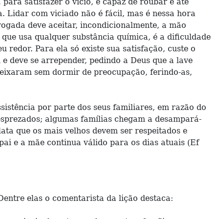
para satisfazer o vício, é capaz de roubar e até
. Lidar com viciado não é fácil, mas é nessa hora
 drogada deve aceitar, incondicionalmente, a mão
que usa qualquer substância química, é a dificuldade
 redor. Para ela só existe sua satisfação, custe o
e deve se arrepender, pedindo a Deus que a lave
eixaram sem dormir de preocupação, ferindo-as,
istência por parte dos seus familiares, em razão do
desprezados; algumas famílias chegam a desampará-
lata que os mais velhos devem ser respeitados e
ai e a mãe continua válido para os dias atuais (Ef
entre elas o comentarista da lição destaca: