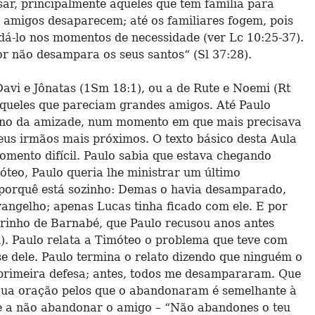
ar, principalmente aqueles que tem família para
 amigos desaparecem; até os familiares fogem, pois
dá-lo nos momentos de necessidade (ver Lc 10:25-37).
or não desampara os seus santos“ (Sl 37:28).
avi e Jônatas (1Sm 18:1), ou a de Rute e Noemi (Rt
aqueles que pareciam grandes amigos. Até Paulo
ndono da amizade, num momento em que mais precisava
us irmãos mais próximos. O texto básico desta Aula
mento difícil. Paulo sabia que estava chegando
óteo, Paulo queria lhe ministrar um último
 porquê está sozinho: Demas o havia desamparado,
ngelho; apenas Lucas tinha ficado com ele. E por
brinho de Barnabé, que Paulo recusou anos antes
). Paulo relata a Timóteo o problema que teve com
 dele. Paulo termina o relato dizendo que ninguém o
 primeira defesa; antes, todos me desampararam. Que
 Sua oração pelos que o abandonaram é semelhante à
rte a não abandonar o amigo – “Não abandones o teu