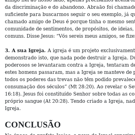
da discriminação e do abandono. Abraão foi chamado 
suficiente para buscarmos seguir o seu exemplo, já 
chamado amigo de Deus é porque tinha o mesmo sen
comunidade de sentimentos, de propósitos, de ideias, 
comuns. Disse Jesus: “Vós sereis meus amigos, se fiz
3. A sua Igreja.
A igreja é um projeto exclusivament
demonstrado isto, que nada pode destruir a Igreja. D
poderosos se levantaram contra a Igreja, tentaram de
estes homens passaram, mas a Igreja se manteve de p
todos os poderes das trevas não têm podido prevalece
consumação dos séculos” (Mt 28:20). Ao revelar o Seu m
16:18). Jesus foi constituído Senhor sobre todas as c
próprio sangue (At 20:28). Tendo criado a Igreja, na
Igreja.
CONCLUSÃO