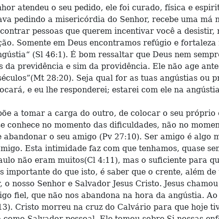
nhor atendeu o seu pedido, ele foi curado, física e esp
tava pedindo a misericórdia do Senhor, recebe uma má n
contrar pessoas que querem incentivar você a desistir,
nção. Somente em Deus encontramos refúgio e fortaleza 
ngústia“ (Sl 46:1). É bom ressaltar que Deus nem sempre
s da previdência e sim da providência. Ele não age ante
séculos”(Mt 28:20). Seja qual for as tuas angústias ou
ará, e eu lhe responderei; estarei com ele na angústia; l
õe a tomar a carga do outro, de colocar o seu próprio 
 se conhece no momento das dificuldades, não no moment
 abandonar o seu amigo (Pv 27:10). Ser amigo é algo 
 amigo. Esta intimidade faz com que tenhamos, quase s
aulo não eram muitos(Cl 4:11), mas o suficiente para q
s importante do que isto, é saber que o crente, além d
 o nosso Senhor e Salvador Jesus Cristo. Jesus chamou 
igo fiel, que não nos abandona na hora da angústia. A
). Cristo morreu na cruz do Calvário para que hoje tiv
o como Salvador pessoal. Ele tomou sobre Si nossas enfe