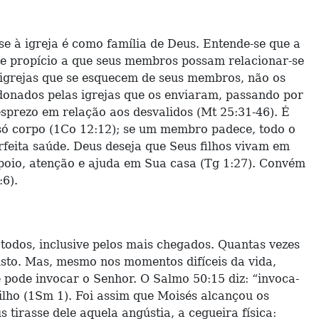
-se à igreja é como família de Deus. Entende-se que a
te propício a que seus membros possam relacionar-se
 igrejas que se esquecem de seus membros, não os
ndonados pelas igrejas que os enviaram, passando por
esprezo em relação aos desvalidos (Mt 25:31-46). É
só corpo (1Co 12:12); se um membro padece, todo o
rfeita saúde. Deus deseja que Seus filhos vivam em
apoio, atenção e ajuda em Sua casa (Tg 1:27). Convém
:6).
todos, inclusive pelos mais chegados. Quantas vezes
isto. Mas, mesmo nos momentos difíceis da vida,
 pode invocar o Senhor. O Salmo 50:15 diz: “invoca-
Filho (1Sm 1). Foi assim que Moisés alcançou os
s tirasse dele aquela angústia, a cegueira física: