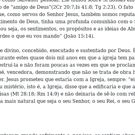
de “amigo de Deus”(2Cr 20:7;Is 41:8; Tg 2:23). O fat
que, como servos do Senhor Jesus, também somos reput
timento de Deus, tinha uma profunda comunhão com o
ou seja, os sentimentos, os propósitos e as ideias de A
erdes o que eu vos mando” (João 15:14).
e divino, concebido, executado e sustentado por Deus. É
urante estes quase dois mil anos em que a igreja tem 
struí-la e não foram poucas as vezes em que se proclam
é, vencedora, demonstrando que não se trata de obra h
r. Jesus prometeu que estaria com a Igreja, sempre: “ei
istério, isto é, a Igreja, disse que a edificaria e que 
oisas (Mt 28:18; Rm 14:9) e não deixaria de sê-lo com r
da mais natural que seja o seu Senhor, o seu Rei, o seu