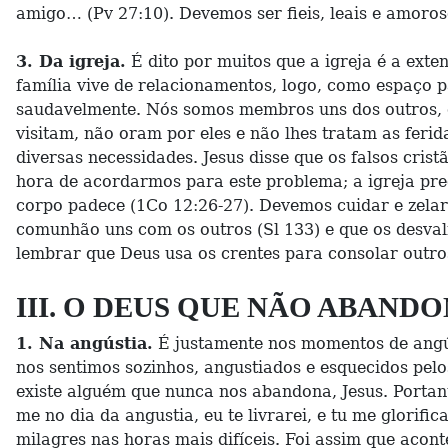
amigo… (Pv 27:10). Devemos ser fieis, leais e amor
3. Da igreja.
É dito por muitos que a igreja é a exte
família vive de relacionamentos, logo, como espaço
saudavelmente. Nós somos membros uns dos outros, e
visitam, não oram por eles e não lhes tratam as fer
diversas necessidades. Jesus disse que os falsos cri
hora de acordarmos para este problema; a igreja pr
corpo padece (1Co 12:26-27). Devemos cuidar e zelar 
comunhão uns com os outros (Sl 133) e que os desval
lembrar que Deus usa os crentes para consolar outros
III. O DEUS QUE NÃO ABAND
1. Na angústia.
É justamente nos momentos de angúst
nos sentimos sozinhos, angustiados e esquecidos pel
existe alguém que nunca nos abandona, Jesus. Portant
me no dia da angustia, eu te livrarei, e tu me glorif
milagres nas horas mais difíceis. Foi assim que aco