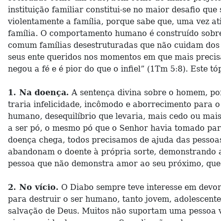
instituição familiar constitui-se no maior desafio qu
violentamente a família, porque sabe que, uma vez at
família. O comportamento humano é construído sobre os
comum famílias desestruturadas que não cuidam dos s
seus ente queridos nos momentos em que mais precis
negou a fé e é pior do que o infiel” (1Tm 5:8). Este t
1. Na doença.
A sentença divina sobre o homem, por 
traria infelicidade, incômodo e aborrecimento para 
humano, desequilíbrio que levaria, mais cedo ou mais
a ser pó, o mesmo pó que o Senhor havia tomado pa
doença chega, todos precisamos de ajuda das pessoas
abandonam o doente à própria sorte, demonstrando a
pessoa que não demonstra amor ao seu próximo, que 
2. No vício.
O Diabo sempre teve interesse em devor
para destruir o ser humano, tanto jovem, adolescente
salvação de Deus. Muitos não suportam uma pessoa vi