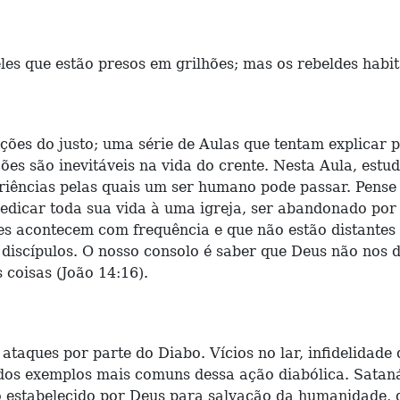
ueles que estão presos em grilhões; mas os rebeldes habi
ições do justo; uma série de Aulas que tentam explicar
ões são inevitáveis na vida do crente. Nesta Aula, est
eriências pelas quais um ser humano pode passar. Pen
dicar toda sua vida à uma igreja, ser abandonado por 
es acontecem com frequência e que não estão distantes
s discípulos. O nosso consolo é saber que Deus não nos 
 coisas (João 14:16).
taques por parte do Diabo. Vícios no lar, infidelidade d
dos exemplos mais comuns dessa ação diabólica. Satanás
estabelecido por Deus para salvação da humanidade, 