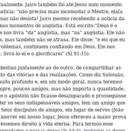
iritualmente. Jairo também foi até Jesus num momento
oticia: “não precisa mais incomodar o Mestre, ela[a
 mas não desista! Jairo mesmo recebendo a noticia da
nos momentos de angústia. Está escrito:”Deus é o
 nos livra “da” angústia, mas “na” angústia. Ele não
s, mas também não se atrasa. Ele disse: “e eis que eu
 problemas, continuem confiando em Deus. Ele nos
ivrá-lo-ei e o glorificarei” (Sl 91:15).
destino juntamente ao do outro, de compartilhar as
o das vitórias e das realizações. Como diz Salomão,
muito profundo e, em um modo geral, nunca teremos
empre, poucos amigos, mas não importa a quantidade,
ue o apóstolo não ficasse desamparado e prosseguisse
e ter os seus indispensáveis amigos, tem um amigo que
Seus discípulos de amigos, em lugar de servos (João
o morrer em nosso lugar, Jesus ofereceu a maior prova
éssemos direito à vida eterna. Para termos esse
rmidades e nossas dores (Is 53:4), inclusive as dores