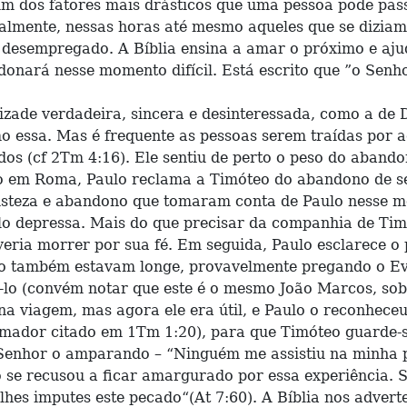
 dos fatores mais drásticos que uma pessoa pode pass
ralmente, nessas horas até mesmo aqueles que se diziam
desempregado. A Bíblia ensina a amar o próximo e aju
donará nesse momento difícil. Está escrito que ”o Senh
zade verdadeira, sincera e desinteressada, como a de D
mo essa. Mas é frequente as pessoas serem traídas por 
dos (cf 2Tm 4:16). Ele sentiu de perto o peso do aba
so em Roma, Paulo reclama a Timóteo do abandono de se
isteza e abandono que tomaram conta de Paulo nesse mo
-lo depressa. Mais do que precisar da companhia de Tim
eria morrer por sua fé. Em seguida, Paulo esclarece o
co também estavam longe, provavelmente pregando o Eva
-lo (convém notar que este é o mesmo João Marcos, so
 viagem, mas agora ele era útil, e Paulo o reconheceu
mador citado em 1Tm 1:20), para que Timóteo guarde-se
do Senhor o amparando – “Ninguém me assistiu na minha
o se recusou a ficar amargurado por essa experiência.
 lhes imputes este pecado“(At 7:60). A Bíblia nos adve