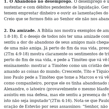
1. O Abandono no desemprego.
O desemprego é um
sustentar e com débitos pendentes de liquidação. Ge
temem emprestar dinheiro e ouvir as lamentações do 
Creio que se formos fiéis ao Senhor ele não nos aban
2. Da amizade.
A Bíblia nos mostra exemplos de ami
1:8-18). É o desejo de todos nós ter uma amizade co
sentiu a dor do abandono de seus amigos mais chega
de uma mão amiga. Já perto do fim da sua vida, pre
(2Tm 4:9-18) mostra claramente os sentimentos de tr
perto do fim de sua vida, e pede a Timóteo que vá vê
ensinamento: mostrar a Timóteo como um cristão dev
amando as coisas do mundo; Crescente, Tito e Tíqui
isso Paulo pede a Timóteo que tome a Marcos e vá vê
como companheiro, porque ele os tinha abandonado na
Alexandre, o latoeiro (provavelmente o mesmo blasfe
assistiu em sua defesa, mas ele sentiu a presença 
isto não seja imputado“(2Tm 4:16). Nota-se que Paul
oração de Estevão por seus assassinos: “Senhor, não