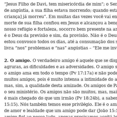
“Jesus Filho de Davi, tem misericórdia de mim“; o Se
de angústia, a sua filha estava morrendo; quando es
criança] já morreu”. Em muitas das vezes você vai en
morte de sua filha confiou em Jesus e alcançou a be
nosso refúgio e fortaleza, socorro bem presente na a
é o Deus da previsão e sim, da provisão. Não é o Deu
estou convosco todos os dias, até a consumação dos 
livra “nos” problemas e “nas” angústias – “Ele me invoc
2. O amigo.
O verdadeiro amigo é aquele que se disp
agruras, as dificuldades e as adversidades. O amigo
o amigo ama em todo o tempo (Pv 17:17a) e não pode
muitos amigos, pois é muito intensa a intimidade do
mas, sim, a qualidade desta amizade. Os amigos de P
o seu ministério. Os amigos não são muitos, mas, mai
é mais chegado do que um irmão (Pv 18:24b), a saber,
15:15). Nós também temos esse privilégio. Ele é o am
de amor e lealdade que um amigo pode dar (João 15:13
amigo fiel ao nosso lado, apenas precisamos aceitá-l