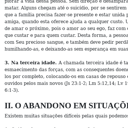
piorar a vida dessa pessoa. Sem direção e desamparad
matar. Alguns chegam até o suicídio, por se sentirem
que a família precisa fazer-se presente e estar unida
amiga, quando esta oferece ajuda a qualquer custo. 
de amar o próximo, pois o amor ao seu ego, faz com q
que custar e para quem custar. Desta forma, a pesso
com Seu precioso sangue, e também deve pedir perdã
humilhando-as, e deixando-as sem esperança em suas 
3. Na terceira idade.
A chamada terceira idade é ta
esmaecimento das forças, com as consequentes doenç
los por completo, colocando-os em casas de repouso o
ouvidos pelos mais novos (Js 23:1-2; Lm 5:12,14; Lv 
6:1-3).
II. O ABANDONO EM SITUAÇÕE
Existem muitas situações difíceis pelas quais podemo