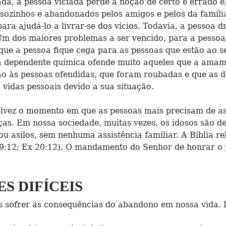
a, a pessoa viciada perde a noção de certo e errado e, 
 sozinhos e abandonados pelos amigos e pelos da família
 para ajudá-lo a livrar-se dos vícios. Todavia, a pessoa
Um dos maiores problemas a ser vencido, para a pessoa 
ue a pessoa fique cega para as pessoas que estão ao seu
a dependente química ofende muito aqueles que a amam 
o às pessoas ofendidas, que foram roubadas e que as d
vidas pessoais devido a sua situação.
lvez o momento em que as pessoas mais precisam de ass
as. Em nossa sociedade, muitas vezes, os idosos são 
u asilos, sem nenhuma assistência familiar. A Bíblia re
19:12; Ex 20:12). O mandamento do Senhor de honrar o p
S DIFÍCEIS
s sofrer as consequências do abandono em nossa vida. D