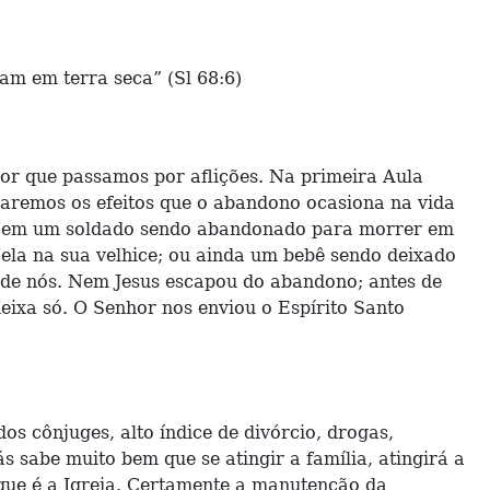
tam em terra seca” (Sl 68:6)
 por que passamos por aflições. Na primeira Aula
udaremos os efeitos que o abandono ocasiona na vida
se em um soldado sendo abandonado para morrer em
ela na sua velhice; ou ainda um bebê sendo deixado
 de nós. Nem Jesus escapou do abandono; antes de
deixa só. O Senhor nos enviou o Espírito Santo
os cônjuges, alto índice de divórcio, drogas,
 sabe muito bem que se atingir a família, atingirá a
que é a Igreja. Certamente a manutenção da