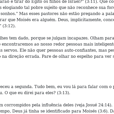
raó e tirar do Egito os filhos de Israel?" (3:11). Que 
s elogiando tal pobre sujeito que não reconhece sua for
s sonhos." Mas esses pastores não estão pregando a pa
trar que Moisés era alguém. Deus, implicitamente, con
 (3:12).
lhes tem dado, porque se julgam incapazes. Olham para
 encontraremos ao nosso redor pessoas mais inteligente
 servos. Ele não quer pessoas auto-confiantes, mas pes
 na direção errada. Pare de olhar no espelho para ver 
eceu a segunda. Tudo bem, eu vou lá para falar com o p
 O que eu direi para eles? (3:13).
m corrompidos pela influência deles (veja Josué 24:14)
o, Deus já tinha se identificado para Moisés (3:6). 