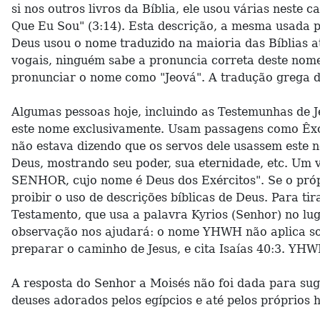
si nos outros livros da Bíblia, ele usou várias neste 
Que Eu Sou" (3:14). Esta descrição, a mesma usada po
Deus usou o nome traduzido na maioria das Bíblias
vogais, ninguém sabe a pronuncia correta deste nom
pronunciar o nome como "Jeová". A tradução grega do
Algumas pessoas hoje, incluindo as Testemunhas de J
este nome exclusivamente. Usam passagens como Êxo
não estava dizendo que os servos dele usassem este
Deus, mostrando seu poder, sua eternidade, etc. Um v
SENHOR, cujo nome é Deus dos Exércitos". Se o pró
proibir o uso de descrições bíblicas de Deus. Para ti
Testamento, que usa a palavra Kyrios (Senhor) no lu
observação nos ajudará: o nome YHWH não aplica som
preparar o caminho de Jesus, e cita Isaías 40:3. YHWH
A resposta do Senhor a Moisés não foi dada para sug
deuses adorados pelos egípcios e até pelos próprios 