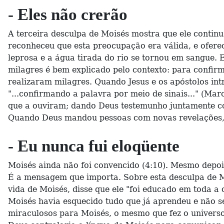
- Eles não crerão
A terceira desculpa de Moisés mostra que ele continu
reconheceu que esta preocupação era válida, e oferec
leprosa e a água tirada do rio se tornou em sangue. 
milagres é bem explicado pelo contexto: para confirm
realizaram milagres. Quando Jesus e os apóstolos in
"...confirmando a palavra por meio de sinais..." (Marc
que a ouviram; dando Deus testemunho juntamente com e
Quando Deus mandou pessoas com novas revelações, e
- Eu nunca fui eloqüente
Moisés ainda não foi convencido (4:10). Mesmo depois
É a mensagem que importa. Sobre esta desculpa de M
vida de Moisés, disse que ele "foi educado em toda a
Moisés havia esquecido tudo que já aprendeu e não 
miraculosos para Moisés, o mesmo que fez o univers