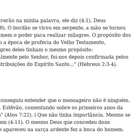
rerão na minha palavra, ele diz (4:1). Deus
-9). O bordão se virou em serpente, a mão se tornou
omem o poder para realizar milagres. O propósito dos
m a época de profecia do Velho Testamento,
agres deles tinham o mesmo propósito:
cialmente pelo Senhor, foi-nos depois confirmada pelos
ribuições do Espírito Santo..." (Hebreus 2:3-4).
o conseguiu entender que o mensageiro não é ninguém.
. Estêvão, comentando sobre os primeiros anos da
s" (Atos 7:22). í Que não tinha importância. Mesmo se
omem (4:11). O mesmo Deus que concedeu dons
e apareceu na sarça ardente fez a boca do homem.