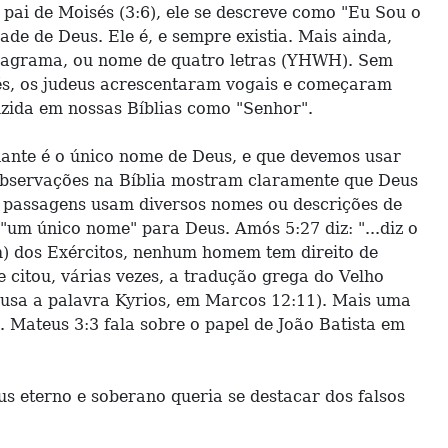
o pai de Moisés (3:6), ele se descreve como "Eu Sou o
de de Deus. Ele é, e sempre existia. Mais ainda,
tragrama, ou nome de quatro letras (YHWH). Sem
sés, os judeus acrescentaram vogais e começaram
zida em nossas Bíblias como "Senhor".
hante é o único nome de Deus, e que devemos usar
bservações na Bíblia mostram claramente que Deus
s passagens usam diversos nomes ou descrições de
 "um único nome" para Deus. Amós 5:27 diz: "...diz o
 dos Exércitos, nenhum homem tem direito de
e citou, várias vezes, a tradução grega do Velho
e usa a palavra Kyrios, em Marcos 12:11). Mais uma
Mateus 3:3 fala sobre o papel de João Batista em
s eterno e soberano queria se destacar dos falsos