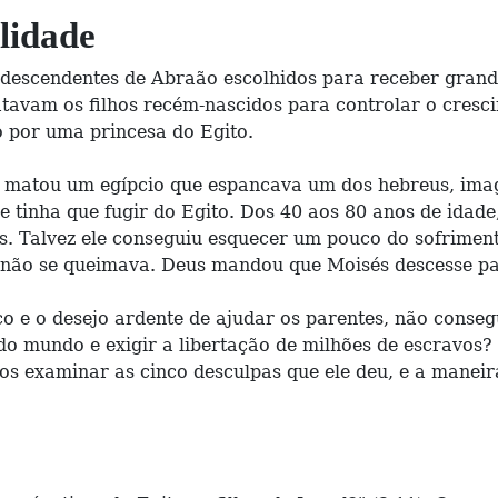
lidade
descendentes de Abraão escolhidos para receber grand
atavam os filhos recém-nascidos para controlar o cres
do por uma princesa do Egito.
Ele matou um egípcio que espancava um dos hebreus, ima
e tinha que fugir do Egito. Dos 40 aos 80 anos de idade
hos. Talvez ele conseguiu esquecer um pouco do sofrime
não se queimava. Deus mandou que Moisés descesse para
co e o desejo ardente de ajudar os parentes, não conseg
do mundo e exigir a libertação de milhões de escravos?
s examinar as cinco desculpas que ele deu, e a maneir