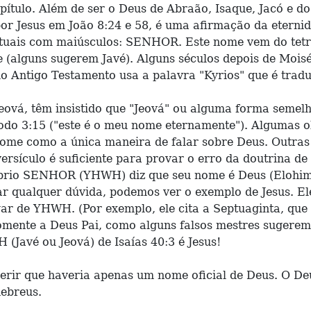
capítulo. Além de ser o Deus de Abraão, Isaque, Jacó e d
r Jesus em João 8:24 e 58, é uma afirmação da eternida
 atuais com maiúsculos: SENHOR. Este nome vem do te
e (alguns sugerem Javé). Alguns séculos depois de Moi
 Antigo Testamento usa a palavra "Kyrios" que é tradu
eová, têm insistido que "Jeová" ou alguma forma semel
do 3:15 ("este é o meu nome eternamente"). Algumas o
 nome como a única maneira de falar sobre Deus. Outra
ersículo é suficiente para provar o erro da doutrina de
prio SENHOR (YHWH) diz que seu nome é Deus (Elohim)
rar qualquer dúvida, podemos ver o exemplo de Jesus. El
gar de YHWH. (Por exemplo, ele cita a Septuaginta, qu
ente a Deus Pai, como alguns falsos mestres sugerem. 
 (Javé ou Jeová) de Isaías 40:3 é Jesus!
erir que haveria apenas um nome oficial de Deus. O Deu
hebreus.