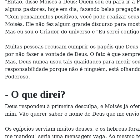
"Então, disse Moisés a Deus: Quem sou eu para ir a Fa
alguns pastores, hoje em dia, fazendo belas pregaçõe
"Com pensamentos positivos, você pode realizar seu
Moisés. Ele não fez algum grande discurso para mos
Mas eu sou o Criador do universo e "Eu serei contigo"
Muitas pessoas recusam cumprir os papéis que Deus 
por não fazer a vontade de Deus. O fato é que sempre
Mas, Deus nunca usou tais qualidades para medir seus
responsabilidade porque não é ninguém, está olhando
Poderoso.
- O que direi?
Deus respondeu à primeira desculpa, e Moisés já ofer
mim. Vão querer saber o nome do Deus que me enviou.
Os egípcios serviam muitos deuses, e os hebreus fora
me mandou" seria uma mensagem vaga. Ao mesmo temp