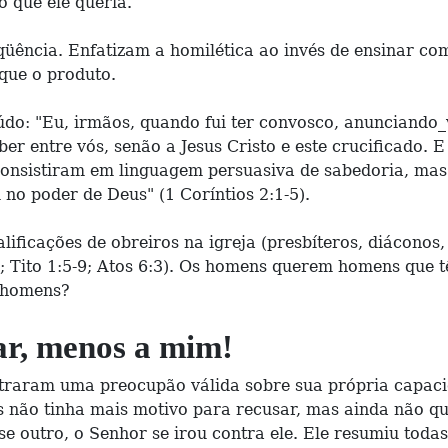
 que ele queria.
qüência. Enfatizam a homilética ao invés de ensinar co
que o produto.
údo: "Eu, irmãos, quando fui ter convosco, anunciando_
r entre vós, senão a Jesus Cristo e este crucificado. 
consistiram em linguagem persuasiva de sabedoria, mas
no poder de Deus" (1 Coríntios 2:1-5).
ficações de obreiros na igreja (presbíteros, diáconos
; Tito 1:5-9; Atos 6:3). Os homens querem homens que t
s homens?
iar, menos a mim!
straram uma preocupão válida sobre sua própria capaci
és não tinha mais motivo para recusar, mas ainda não qu
 outro, o Senhor se irou contra ele. Ele resumiu todas