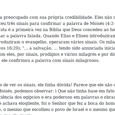
a preocupado com sua própria credibilidade. Eles não c
eu três sinais para confirmar a palavra de Moisés (4:2
Esta é a primeira vez na Bíblia que Deus concedeu ao h
ar a palavra falada. Quando Elias e Eliseu introduzira
troduziram o evangelho, operaram vários sinais. Os mil
os 16:20); "... a salvação, ... tendo sido anunciada ini
les, por sinais, prodígios e vários milagres e por dist
le confirmou a palavra com sinais milagrosos.
 de ver os sinais, ele tinha dúvida! Parece que ele nã
oisés, podemos observar: ì Que não tinha base em fato
 ciência dos egípcios e era poderoso em palavras e obra
se achava eloqüente, foi o Senhor que fez a boca do h
o, o mesmo que escolheu o povo de Israel e o mesmo qu