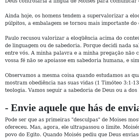
Deus controlaria a língua de Moisés para comunicar o
Ainda hoje, os homens tendem a supervalorizar a elo
púlpitos, a embalagem se tornou mais importante do 
Paulo recusou valorizar a eloqüência acima do conte
de linguagem ou de sabedoria. Porque decidi nada sabe
entre vós. A minha palavra e a minha pregação não 
vossa fé não se apoiasse em sabedoria humana, e sim 
Observamos a mesma coisa quando estudamos as quali
mostram obediência nas suas vidas (1 Timóteo 3:1-13
teologia. Vamos seguir a sabedoria de Deus ou a do
- Envie aquele que hás de env
Pode ser que as primeiras "desculpas" de Moises mo
ofereceu. Mas, agora, ele ultrapassou o limite. Mois
povo do Egito. Quando Moisés pediu que Deus enviasse