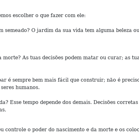
emos escolher o que fazer com ele:
em semeado? O jardim da sua vida tem alguma beleza o
 a morte? As tuas decisões podem matar ou curar; as t
ar é sempre bem mais fácil que construir; não é precis
s seres humanos.
ida? Esse tempo depende dos demais. Decisões corretas 
as.
u controle o poder do nascimento e da morte e os colo