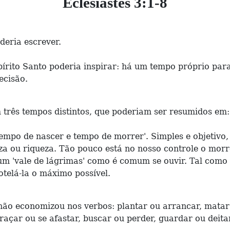
Eclesiastes 3:1-8
deria escrever.
írito Santo poderia inspirar: há um tempo próprio para
ecisão.
m três tempos distintos, que poderiam ser resumidos em:
empo de nascer e tempo de morrer'. Simples e objetivo, 
reza ou riqueza. Tão pouco está no nosso controle o mo
 um 'vale de lágrimas' como é comum se ouvir. Tal como
otelá-la o máximo possível.
o economizou nos verbos: plantar ou arrancar, matar ou
braçar ou se afastar, buscar ou perder, guardar ou deita