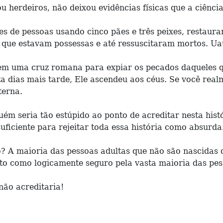
ou herdeiros, não deixou evidências físicas que a ciênc
es de pessoas usando cinco pães e três peixes, restaura
 que estavam possessas e até ressuscitaram mortos. Ua
em uma cruz romana para expiar os pecados daqueles qu
ta dias mais tarde, Ele ascendeu aos céus. Se você rea
terna.
ém seria tão estúpido ao ponto de acreditar nesta hist
ficiente para rejeitar toda essa história como absurd
io? A maioria das pessoas adultas que não são nascidas 
sto como logicamente seguro pela vasta maioria das pes
não acreditaria!