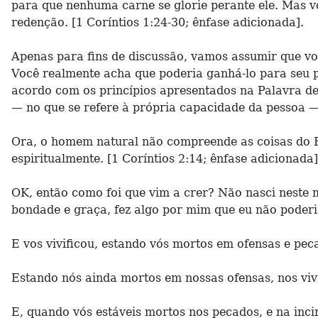
para que nenhuma carne se glorie perante ele. Mas vós 
redenção. [1 Coríntios 1:24-30; ênfase adicionada].
Apenas para fins de discussão, vamos assumir que voc
Você realmente acha que poderia ganhá-lo para seu po
acordo com os princípios apresentados na Palavra d
— no que se refere à própria capacidade da pessoa —
Ora, o homem natural não compreende as coisas do Es
espiritualmente. [1 Coríntios 2:14; ênfase adicionada]
OK, então como foi que vim a crer? Não nasci neste
bondade e graça, fez algo por mim que eu não poder
E vos vivificou, estando vós mortos em ofensas e peca
Estando nós ainda mortos em nossas ofensas, nos vivif
E, quando vós estáveis mortos nos pecados, e na inci