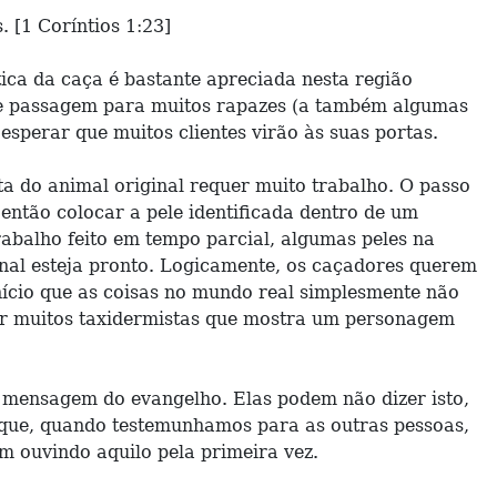
 [1 Coríntios 1:23]
ca da caça é bastante apreciada nesta região
 de passagem para muitos rapazes (a também algumas
sperar que muitos clientes virão às suas portas.
ta do animal original requer muito trabalho. O passo
 então colocar a pele identificada dentro de um
abalho feito em tempo parcial, algumas peles na
nal esteja pronto. Logicamente, os caçadores querem
nício que as coisas no mundo real simplesmente não
or muitos taxidermistas que mostra um personagem
mensagem do evangelho. Elas podem não dizer isto,
orque, quando testemunhamos para as outras pessoas,
m ouvindo aquilo pela primeira vez.