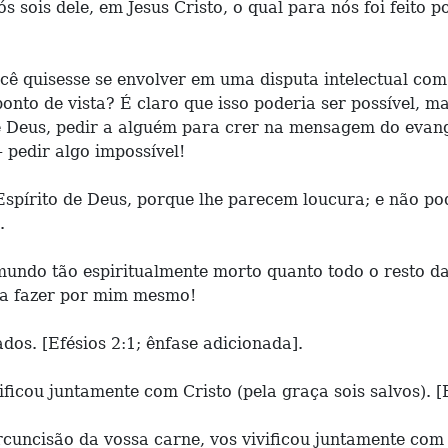
sois dele, em Jesus Cristo, o qual para nós foi feito po
ê quisesse se envolver em uma disputa intelectual com 
nto de vista? É claro que isso poderia ser possível, ma
e Deus, pedir a alguém para crer na mensagem do evang
 pedir algo impossível!
pírito de Deus, porque lhe parecem loucura; e não pod
.
 mundo tão espiritualmente morto quanto todo o resto 
ia fazer por mim mesmo!
dos. [Efésios 2:1; ênfase adicionada].
icou juntamente com Cristo (pela graça sois salvos). [E
rcuncisão da vossa carne, vos vivificou juntamente com