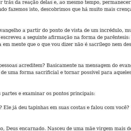
por trás da reação delas e, ao mesmo tempo, permanecer
ando fazemos isto, descobrimos que há muito mais crenç
gelho a partir do ponto de vista de um incrédulo, mui
 escreveu a seguinte afirmação na forma de parêntesis:
a em mente que o que vou dizer não é sacrílego nem des
as pessoas acreditem? Basicamente na mensagem do eva
 de uma forma sacrificial e tornar possível para aquel
 partes e examinar os pontos principais:
 Ele já deu tapinhas em suas costas e falou com você?
nto, Deus encarnado. Nasceu de uma mãe virgem mais de