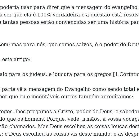
 poderia usar para dizer que a mensagem do evangelho é
u ser que ela é 100% verdadeira e a questão está reso
 tantas pessoas estão convencidas ser uma história para
em; mas para nós, que somos salvos, é o poder de Deus.
 este artigo:
lo para os judeus, e loucura para os gregos [1 Coríntio
parte vê a mensagem do Evangelho como sendo total e
 por que eu e incontáveis outros também acreditamos:
gos, lhes pregamos a Cristo, poder de Deus, e sabedor
 do que os homens. Porque, vede, irmãos, a vossa vocaç
são chamados. Mas Deus escolheu as coisas loucas dest
; e Deus escolheu as coisas vis deste mundo, e as despre