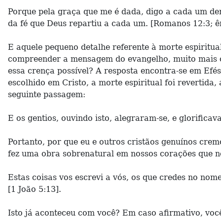
Porque pela graça que me é dada, digo a cada um d
da fé que Deus repartiu a cada um. [Romanos 12:3; ê
E aquele pequeno detalhe referente à morte espiritu
compreender a mensagem do evangelho, muito mais cr
essa crença possível? A resposta encontra-se em Efés
escolhido em Cristo, a morte espiritual foi revertida
seguinte passagem:
E os gentios, ouvindo isto, alegraram-se, e glorific
Portanto, por que eu e outros cristãos genuínos cr
fez uma obra sobrenatural em nossos corações que no
Estas coisas vos escrevi a vós, os que credes no nome
[1 João 5:13].
Isto já aconteceu com você? Em caso afirmativo, vo