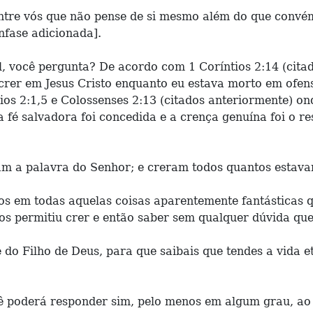
entre vós que não pense de si mesmo além do que conv
nfase adicionada].
al, você pergunta? De acordo com 1 Coríntios 2:14 (cit
er em Jesus Cristo enquanto eu estava morto em ofens
ios 2:1,5 e Colossenses 2:13 (citados anteriormente) o
, a fé salvadora foi concedida e a crença genuína foi o 
avam a palavra do Senhor; e creram todos quantos estava
emos em todas aquelas coisas aparentemente fantástica
s permitiu crer e então saber sem qualquer dúvida que
 do Filho de Deus, para que saibais que tendes a vida e
cê poderá responder sim, pelo menos em algum grau, ao