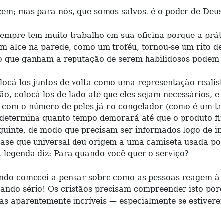
em; mas para nós, que somos salvos, é o poder de Deus.
mpre tem muito trabalho em sua oficina porque a práti
um alce na parede, como um troféu, tornou-se um rito
o que ganham a reputação de serem habilidosos podem e
olocá-los juntos de volta como uma representação realis
ão, colocá-los de lado até que eles sejam necessários, e
o com o número de peles já no congelador (como é um tr
 determina quanto tempo demorará até que o produto fi
eguinte, de modo que precisam ser informados logo de i
uase que universal deu origem a uma camiseta usada p
A legenda diz: Para quando você quer o serviço?
ndo comecei a pensar sobre como as pessoas reagem à 
alando sério! Os cristãos precisam compreender isto p
s aparentemente incríveis — especialmente se estivere