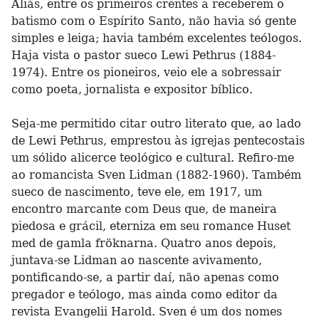
Aliás, entre os primeiros crentes a receberem o
batismo com o Espírito Santo, não havia só gente
simples e leiga; havia também excelentes teólogos.
Haja vista o pastor sueco Lewi Pethrus (1884-
1974). Entre os pioneiros, veio ele a sobressair
como poeta, jornalista e expositor bíblico.
Seja-me permitido citar outro literato que, ao lado
de Lewi Pethrus, emprestou às igrejas pentecostais
um sólido alicerce teológico e cultural. Refiro-me
ao romancista Sven Lidman (1882-1960). Também
sueco de nascimento, teve ele, em 1917, um
encontro marcante com Deus que, de maneira
piedosa e grácil, eterniza em seu romance Huset
med de gamla fröknarna. Quatro anos depois,
juntava-se Lidman ao nascente avivamento,
pontificando-se, a partir daí, não apenas como
pregador e teólogo, mas ainda como editor da
revista Evangelii Harold. Sven é um dos nomes