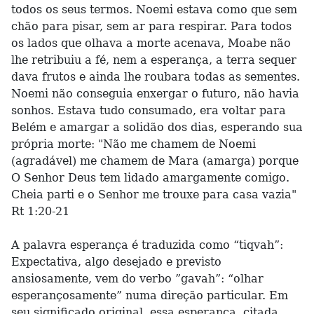
todos os seus termos. Noemi estava como que sem
chão para pisar, sem ar para respirar. Para todos
os lados que olhava a morte acenava, Moabe não
lhe retribuiu a fé, nem a esperança, a terra sequer
dava frutos e ainda lhe roubara todas as sementes.
Noemi não conseguia enxergar o futuro, não havia
sonhos. Estava tudo consumado, era voltar para
Belém e amargar a solidão dos dias, esperando sua
própria morte: "Não me chamem de Noemi
(agradável) me chamem de Mara (amarga) porque
O Senhor Deus tem lidado amargamente comigo.
Cheia parti e o Senhor me trouxe para casa vazia"
Rt 1:20-21
A palavra esperança é traduzida como “tiqvah”:
Expectativa, algo desejado e previsto
ansiosamente, vem do verbo ”gavah”: “olhar
esperançosamente” numa direção particular. Em
seu significado original, essa esperança, citada