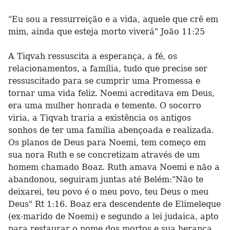
"Eu sou a ressurreição e a vida, aquele que crê em
mim, ainda que esteja morto viverá" João 11:25
A Tiqvah ressuscita a esperança, a fé, os
relacionamentos, a família, tudo que precise ser
ressuscitado para se cumprir uma Promessa e
tornar uma vida feliz. Noemi acreditava em Deus,
era uma mulher honrada e temente. O socorro
viria, a Tiqvah traria a existência os antigos
sonhos de ter uma família abençoada e realizada.
Os planos de Deus para Noemi, tem começo em
sua nora Ruth e se concretizam através de um
homem chamado Boaz. Ruth amava Noemi e não a
abandonou, seguiram juntas até Belém:"Não te
deixarei, teu povo é o meu povo, teu Deus o meu
Deus" Rt 1:16. Boaz era descendente de Elimeleque
(ex-marido de Noemi) e segundo a lei judaica, apto
para restaurar o nome dos mortos e sua herança.