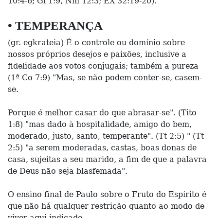
10:4-6; Gl 1:9, Nm 12:3; ÊX 32:19-20).
• TEMPERANÇA
(gr. egkrateia) É o controle ou domínio sobre
nossos próprios desejos e paixões, inclusive a
fidelidade aos votos conjugais; também a pureza
(1ª Co 7:9) "Mas, se não podem conter-se, casem-
se.
Porque é melhor casar do que abrasar-se". (Tito
1:8) "mas dado à hospitalidade, amigo do bem,
moderado, justo, santo, temperante". (Tt 2:5) " (Tt
2:5) "a serem moderadas, castas, boas donas de
casa, sujeitas a seu marido, a fim de que a palavra
de Deus não seja blasfemada".
O ensino final de Paulo sobre o Fruto do Espírito é
que não há qualquer restrição quanto ao modo de
viver aqui indicado.