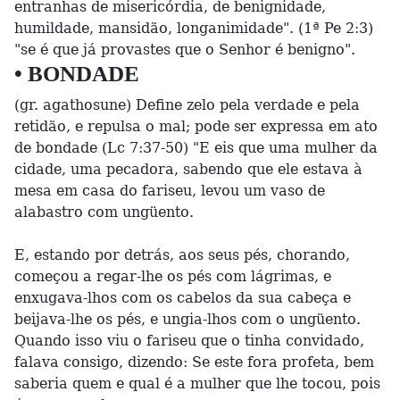
entranhas de misericórdia, de benignidade,
humildade, mansidão, longanimidade". (1ª Pe 2:3)
"se é que já provastes que o Senhor é benigno".
• BONDADE
(gr. agathosune) Define zelo pela verdade e pela
retidão, e repulsa o mal; pode ser expressa em ato
de bondade (Lc 7:37-50) "E eis que uma mulher da
cidade, uma pecadora, sabendo que ele estava à
mesa em casa do fariseu, levou um vaso de
alabastro com ungüento.
E, estando por detrás, aos seus pés, chorando,
começou a regar-lhe os pés com lágrimas, e
enxugava-lhos com os cabelos da sua cabeça e
beijava-lhe os pés, e ungia-lhos com o ungüento.
Quando isso viu o fariseu que o tinha convidado,
falava consigo, dizendo: Se este fora profeta, bem
saberia quem e qual é a mulher que lhe tocou, pois