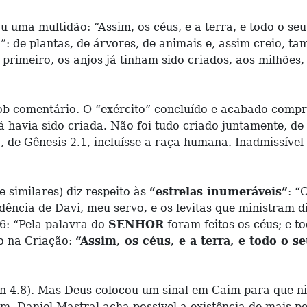
 uma multidão: “Assim, os céus, e a terra, e todo o seu
o”: de plantas, de árvores, de animais e, assim creio, 
, primeiro, os anjos já tinham sido criados, aos milhões
b comentário. O “exército” concluído e acabado compree
 havia sido criada. Não foi tudo criado juntamente, de
de Gênesis 2.1, incluísse a raça humana. Inadmissível t
e similares) diz respeito às
“estrelas inumeráveis”
: “
ndência de Davi, meu servo, e os levitas que ministram 
6: “Pela palavra do
SENHOR
foram feitos os céus; e to
o na Criação:
“Assim, os céus, e a terra, e todo o 
n 4.8). Mas Deus colocou um sinal em Caim para que ni
im, Daniel Mastral acha possível a existência de mais p