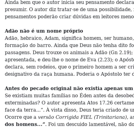
Ainda bem que o autor inicia seu pensamento declaran
presumir. O autor diz tratar-se de uma possibilidad
pensamentos poderão criar dúvidas em leitores menos 
Adão não é um nome próprio
Adão, hebraico, Adam, significa homem, ser humano
formação do barro. Ainda que Deus não tenha dito 
passagens. Deus trouxe os animais a Adão (Gn 2.19);
apresentada, e deu-lhe o nome de Eva (2.23); o Apóst
declara, sem rodeios, que o primeiro homem a ser cr
designativo da raça humana. Poderia o Apóstolo ter 
Antes do pecado original não existia apenas um
Se existiam muitas famílias no Éden antes da desobe
exterminadas? O autor apresenta Atos 17.26 certamen
face da terra...”. À vista disso, Deus teria criado 
Ocorre que a
versão Corrigida FIEL (Trinitariana)
, 
dos homens...”
. Foi um descuido lamentável, não d