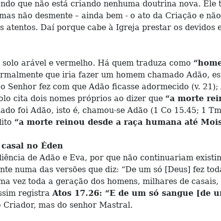
do que não está criando nenhuma doutrina nova. Ele tem
e, mas não desmente – ainda bem - o ato da Criação e n
atentos. Daí porque cabe à Igreja prestar os devidos e
, solo arável e vermelho. Há quem traduza como
“home
formalmente que iria fazer um homem chamado Adão, es
 o Senhor fez com que Adão ficasse adormecido (v. 21);
olo cita dois nomes próprios ao dizer que
“a morte re
iado foi Adão, isto é, chamou-se Adão (1 Co 15.45; 1 T
dito
“a morte reinou desde a raça humana até Moi
 casal no Éden
diência de Adão e Eva, por que não continuariam exist
te numa das versões que diz: “De um só [Deus] fez tod
de uma vez toda a geração dos homens, milhares de casa
assim registra
Atos 17.26: “E de um só sangue [de 
o Criador, mas do senhor Mastral.