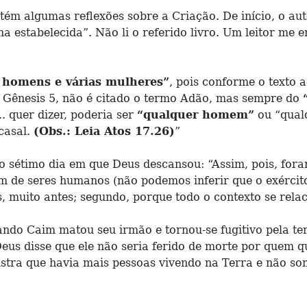
ntém algumas reflexões sobre a Criação. De início, o a
a estabelecida”. Não li o referido livro. Um leitor me e
s homens e várias mulheres”
, pois conforme o texto
Gênesis 5, não é citado o termo Adão, mas sempre do
. quer dizer, poderia ser
“qualquer homem”
ou “qualq
 casal.
(Obs.: Leia Atos 17.26)
”
sétimo dia em que Deus descansou: “Assim, pois, foram
ém de seres humanos (não podemos inferir que o exército
es, muito antes; segundo, porque todo o contexto se re
ando Caim matou seu irmão e tornou-se fugitivo pela t
eus disse que ele não seria ferido de morte por quem q
stra que havia mais pessoas vivendo na Terra e não som