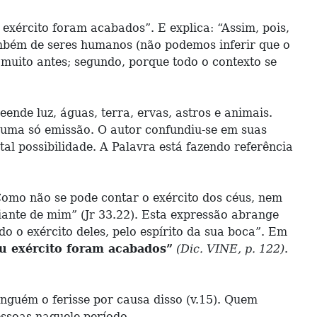
 exército foram acabados”. E explica: “Assim, pois,
também de seres humanos (não podemos inferir que o
, muito antes; segundo, porque todo o contexto se
nde luz, águas, terra, ervas, astros e animais.
 uma só emissão. O autor confundiu-se em suas
al possibilidade. A Palavra está fazendo referência
Como não se pode contar o exército dos céus, nem
diante de mim” (Jr 33.22). Esta expressão abrange
do o exército deles, pelo espírito da sua boca”. Em
seu exército foram acabados”
(Dic. VINE, p. 122)
.
nguém o ferisse por causa disso (v.15). Quem
essoas naquele período.