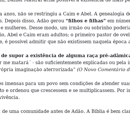
a anos, não se restringiu a Caim e Abel. A genealogia d
s. Depois disso, Adão gerou
“filhos e filhas”
em número
e mulheres. Desse modo, um irmão ou sobrinho poderia t
io, Abel e Caim eram adultos; o primeiro pastor de ovel
e, é possível admitir que não existissem naquela época
 de supor a existência de alguma raça pré-adâmic
r me matará´ - são suficientemente explicadas ou pela i
própria imaginação aterrorizada”
(O Novo Comentário da B
des imensas para um povo sem condições de atender sua
 e ordenou que crescessem e se multiplicassem. Por i
vivência.
ia de uma comunidade antes de Adão. A Bíblia é bem cl