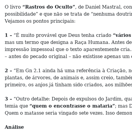
O livro
“Rastros do Oculto”
, de Daniel Mastral, co
possibilidade” e que não se trata de “nenhuma doutrin
Vejamos os pontos principais:
1 –
“É muito provável que Deus tenha criado
“vário
mas um termo que designa a Raça Humana. Antes de 
impressão impessoal que o texto aparentemente cria..
– antes do pecado original – não existisse apenas um
2 –
“Em Gn 2.1 ainda há uma referência à Criação, no 
plantas, de árvores, de animais e, assim creio, tamb
primeiro, os anjos já tinham sido criados, aos milhõ
3 –
“Outro detalhe: Depois de expulsos do Jardim, qu
temia que
“quem o encontrasse o mataria”
; mas D
Quem o matasse seria vingado sete vezes. Isso demon
Análise