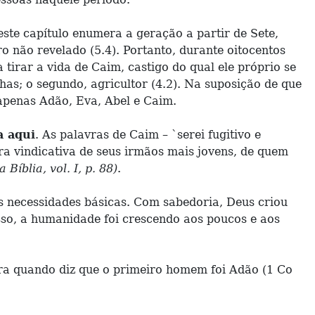
este capítulo enumera a geração a partir de Sete,
 não revelado (5.4). Portanto, durante oitocentos
irar a vida de Caim, castigo do qual ele próprio se
has; o segundo, agricultor (4.2). Na suposição de que
 apenas Adão, Eva, Abel e Caim.
a aqui
. As palavras de Caim – `serei fugitivo e
ra vindicativa de seus irmãos mais jovens, de quem
íblia, vol. I, p. 88)
.
s necessidades básicas. Com sabedoria, Deus criou
sso, a humanidade foi crescendo aos poucos e aos
ara quando diz que o primeiro homem foi Adão (1 Co