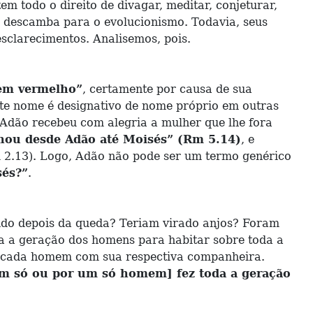
 todo o direito de divagar, meditar, conjeturar,
ão descamba para o evolucionismo. Todavia, seus
sclarecimentos. Analisemos, pois.
m vermelho”
, certamente por causa de sua
te nome é designativo de nome próprio em outras
 Adão recebeu com alegria a mulher que lhe fora
inou desde Adão até Moisés” (Rm 5.14)
, e
m 2.13). Logo, Adão não pode ser um termo genérico
sés?”
.
indo depois da queda? Teriam virado anjos? Foram
a a geração dos homens para habitar sobre toda a
is, cada homem com sua respectiva companheira.
um só ou por um só homem] fez toda a geração