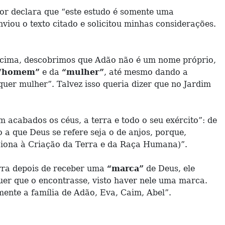
utor declara que “este estudo é somente uma
nviou o texto citado e solicitou minhas considerações.
 acima, descobrimos que Adão não é um nome próprio,
“homem”
e da
“mulher”
, até mesmo dando a
uer mulher”. Talvez isso queria dizer que no Jardim
 acabados os céus, a terra e todo o seu exército”: de
 a que Deus se refere seja o de anjos, porque,
laciona à Criação da Terra e da Raça Humana)”.
erra depois de receber uma
“marca”
de Deus, ele
uer que o encontrasse, visto haver nele uma marca.
ente a família de Adão, Eva, Caim, Abel”.