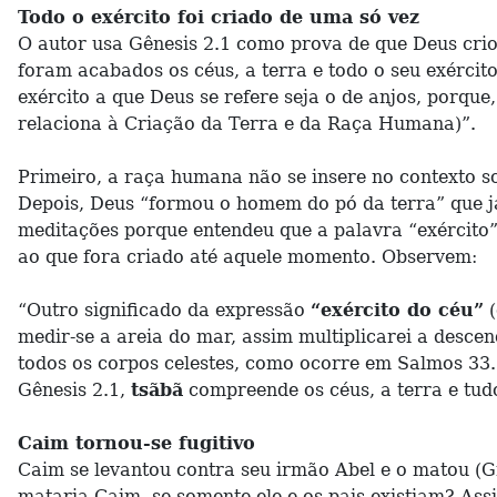
Todo o exército foi criado de uma só vez
O autor usa Gênesis 2.1 como prova de que Deus criou
foram acabados os céus, a terra e todo o seu exércit
exército a que Deus se refere seja o de anjos, porque
relaciona à Criação da Terra e da Raça Humana)”.
Primeiro, a raça humana não se insere no contexto so
Depois, Deus “formou o homem do pó da terra” que já
meditações porque entendeu que a palavra “exército”, 
ao que fora criado até aquele momento. Observem:
“Outro significado da expressão
“exército do céu”
(
medir-se a areia do mar, assim multiplicarei a desce
todos os corpos celestes, como ocorre em Salmos 33.
Gênesis 2.1,
tsãbã
compreende os céus, a terra e tud
Caim tornou-se fugitivo
Caim se levantou contra seu irmão Abel e o matou (G
mataria Caim, se somente ele e os pais existiam? Ass