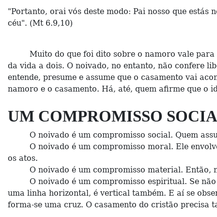
"Portanto, orai vós deste modo: Pai nosso que estás n
céu". (Mt 6.9,10)
Muito do que foi dito sobre o namoro vale para o no
da vida a dois. O noivado, no entanto, não confere l
entende, presume e assume que o casamento vai acont
namoro e o casamento. Há, até, quem afirme que o i
UM COMPROMISSO SOCI
O noivado é um compromisso social. Quem assume 
O noivado é um compromisso moral. Ele envolve resp
os atos.
O noivado é um compromisso material. Então, não
O noivado é um compromisso espiritual. Se não há u
uma linha horizontal, é vertical também. E aí se obs
forma-se uma cruz. O casamento do cristão precisa t