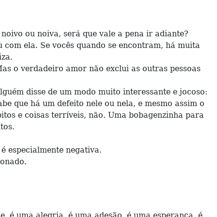
vo ou noiva, será que vale a pena ir adiante?
ou com ela. Se vocês quando se encontram, há muita
iza.
Mas o verdadeiro amor não exclui as outras pessoas
Alguém disse de um modo muito interessante e jocoso:
be que há um defeito nele ou nela, e mesmo assim o
tos e coisas terríveis, não. Uma bobagenzinha para
tos.
 é especialmente negativa.
xonado.
, é uma alegria, é uma adesão, é uma esperança, é