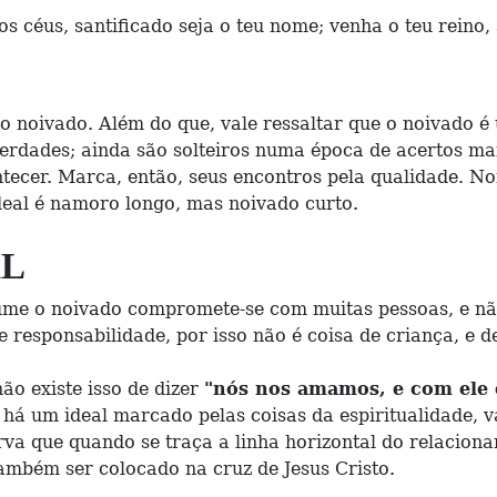
os céus, santificado seja o teu nome; venha o teu reino,
ivado. Além do que, vale ressaltar que o noivado é um
iberdades; ainda são solteiros numa época de acertos ma
ecer. Marca, então, seus encontros pela qualidade. Noi
deal é namoro longo, mas noivado curto.
AL
o noivado compromete-se com muitas pessoas, e não
onsabilidade, por isso não é coisa de criança, e dev
 existe isso de dizer
"nós nos amamos, e com ele e
m ideal marcado pelas coisas da espiritualidade, vai 
erva que quando se traça a linha horizontal do relacion
ambém ser colocado na cruz de Jesus Cristo.