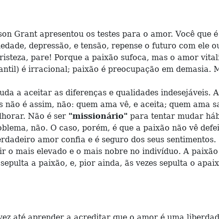
nt apresentou os testes para o amor. Você que é noi
iedade, depressão, e tensão, repense o futuro com ele 
risteza, pare! Porque a paixão sufoca, mas o amor vital
ntil) é irracional; paixão é preocupação em demasia. 
da a aceitar as diferenças e qualidades indesejáveis. 
 não é assim, não: quem ama vê, e aceita; quem ama sa
lhorar. Não é ser
"missionário"
para tentar mudar hábi
blema, não. O caso, porém, é que a paixão não vê defei
rdadeiro amor confia e é seguro dos seus sentimentos.
r o mais elevado e o mais nobre no indivíduo. A paixão
epulta a paixão, e, pior ainda, ãs vezes sepulta o apai
 até aprender a acreditar que o amor é uma liberdade