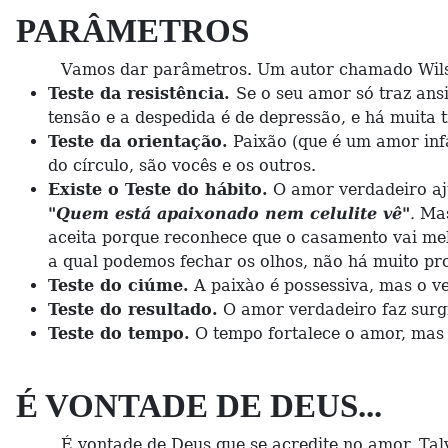
PARÂMETROS
Vamos dar parâmetros. Um autor chamado Wilson Gra
Teste da resistência.
Se o seu amor só traz ans
tensão e a despedida é de depressão, e há muita t
Teste da orientação.
Paixão (que é um amor infa
do círculo, são vocês e os outros.
Existe o Teste do hábito.
O amor verdadeiro aju
"Quem está apaixonado nem celulite vê"
.
Mas
aceita porque reconhece que o casamento vai me
a qual podemos fechar os olhos, não há muito pro
Teste do ciúme.
A paixào é possessiva, mas o ve
Teste do resultado.
O amor verdadeiro faz surgi
Teste do tempo.
O tempo fortalece o amor, mas s
É VONTADE DE DEUS...
É vontade de Deus que se acredite no amor. Talvez