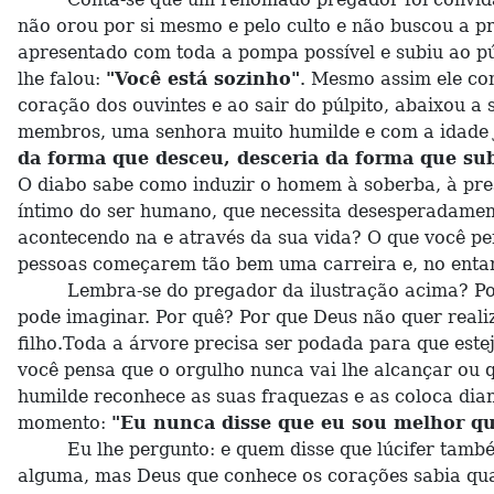
não orou por si mesmo e pelo culto e não buscou a p
apresentado com toda a pompa possível e subiu ao púl
lhe falou:
"Você está sozinho"
. Mesmo assim ele co
coração dos ouvintes e ao sair do púlpito, abaixou a
membros, uma senhora muito humilde e com a idade já
da forma que desceu, desceria da forma que su
O diabo sabe como induzir o homem à soberba, à pres
íntimo do ser humano, que necessita desesperadament
acontecendo na e através da sua vida? O que você p
pessoas começarem tão bem uma carreira e, no entan
Lembra-se do pregador da ilustração acima? Pois b
pode imaginar. Por quê? Por que Deus não quer reali
filho.Toda a árvore precisa ser podada para que es
você pensa que o orgulho nunca vai lhe alcançar ou 
humilde reconhece as suas fraquezas e as coloca dian
momento:
"Eu nunca disse que eu sou melhor qu
Eu lhe pergunto: e quem disse que lúcifer também
alguma, mas Deus que conhece os corações sabia qual