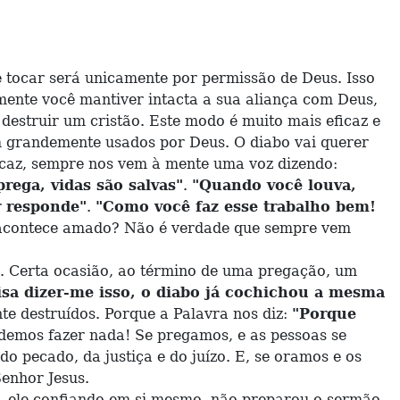
e tocar será unicamente por permissão de Deus. Isso
mente você mantiver intacta a sua aliança com Deus,
estruir um cristão. Este modo é muito mais eficaz e
am grandemente usados por Deus. O diabo vai querer
icaz, sempre nos vem à mente uma voz dizendo:
ega, vidas são salvas"
.
"Quando você louva,
r responde"
.
"Como você faz esse trabalho bem!
acontece amado? Não é verdade que sempre vem
Certa ocasião, ao término de uma pregação, um
isa dizer-me isso, o diabo já cochichou a mesma
 destruídos. Porque a Palavra nos diz:
"Porque
demos fazer nada! Se pregamos, e as pessoas se
 pecado, da justiça e do juízo. E, se oramos e os
enhor Jesus.
 ele confiando em si mesmo, não preparou o sermão,