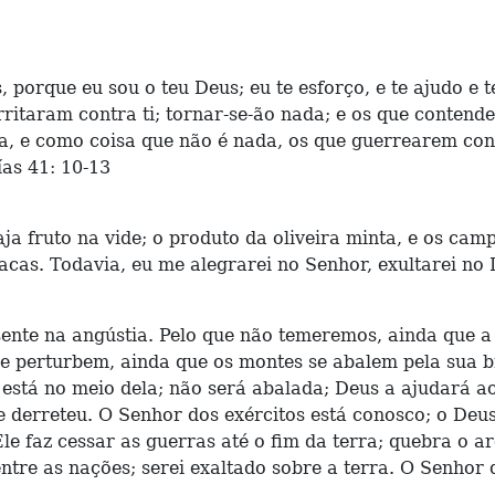
porque eu sou o teu Deus; eu te esforço, e te ajudo e t
ritaram contra ti; tornar-se-ão nada; e os que contend
a, e como coisa que não é nada, os que guerrearem cont
ías 41: 10-13
aja fruto na vide; o produto da oliveira minta, e os c
acas. Todavia, eu me alegrarei no Senhor, exultarei n
sente na angústia. Pelo que não temeremos, ainda que a
e perturbem, ainda que os montes se abalem pela sua b
s está no meio dela; não será abalada; Deus a ajudará
e derreteu. O Senhor dos exércitos está conosco; o Deus
le faz cessar as guerras até o fim da terra; quebra o a
entre as nações; serei exaltado sobre a terra. O Senhor