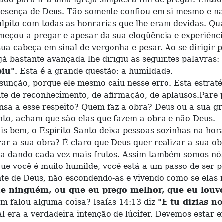
resença de Deus. Tão somente confiou em si mesmo e na
pito com todas as honrarias que lhe eram devidas. Quan
meçou a pregar e apesar da sua eloqüência e experiên
 sua cabeça em sinal de vergonha e pesar. Ao se dirigi
 bastante avançada lhe dirigiu as seguintes palavras:
biu"
. Esta é a grande questão: a humildade.
unção, porque ele mesmo caiu nesse erro. Esta estratég
e de reconhecimento, de afirmação, de aplausos.Pare p
ensa a esse respeito? Quem faz a obra? Deus ou a sua 
to, acham que são elas que fazem a obra e não Deus.
em, o Espírito Santo deixa pessoas sozinhas na hora 
zar a sua obra? É claro que Deus quer realizar a sua o
teja dando cada vez mais frutos. Assim também somos n
que você é muito humilde, você está a um passo de ser
te de Deus, não escondendo-as e vivendo como se elas 
e ninguém, ou que eu prego melhor, que eu louvo
 falou alguma coisa? Isaías 14:13 diz
"E tu dizias n
 era a verdadeira intenção de lúcifer. Devemos estar 