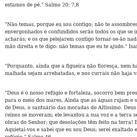
estamos de pé." Salmo 20: 7,8
"Não temas, porque eu sou contigo; não te assombres, 
envergonhados e confundidos serão todos os que se ir
acharás; e os que pelejarem contigo tornar-se-ão nad
mão direita e te digo: não temas que eu te ajudo." Isa
"Porquanto, ainda que a figueira não floresça, nem h
malhada sejam arrebatadas, e nos currais não haja v
"Deus é o nosso refúgio e fortaleza, socorro bem pre
para o meio dos mares. Ainda que as águas rujam e s
de Deus, o santuário das moradas do Altíssimo. Deu
reinos se moveram; ele levantou a sua voz e a terra s
obras do Senhor; que desolações têm feito na terra! E
Aquietai-vos e sabei que eu sou Deus; serei exaltado 
refúgio." Salmo 46