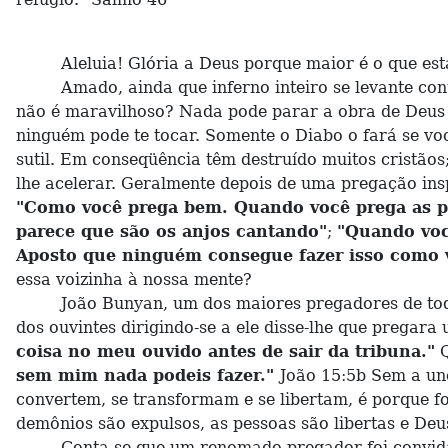
Aleluia! Glória a Deus porque maior é o que está e
Amado, ainda que inferno inteiro se levante contra 
não é maravilhoso? Nada pode parar a obra de Deus s
ninguém pode te tocar. Somente o Diabo o fará se vo
sutil. Em conseqüência têm destruído muitos cristão
lhe acelerar. Geralmente depois de uma pregação in
"Como você prega bem. Quando você prega as pe
parece que são os anjos cantando"
;
"Quando você
Aposto que ninguém consegue fazer isso como vo
essa voizinha à nossa mente?
João Bunyan, um dos maiores pregadores de todos 
dos ouvintes dirigindo-se a ele disse-lhe que prega
coisa no meu ouvido antes de sair da tribuna."
Q
sem mim nada podeis fazer."
João 15:5b Sem a un
convertem, se transformam e se libertam, é porque fo
demônios são expulsos, as pessoas são libertas e De
Conta-se que um renomado pregador foi convidado p