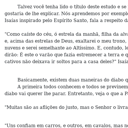
Talvez você tenha lido o título deste estudo e se
gostaria de lhe explicar. Nós aprendemos por exemplo
Isaías inspirado pelo Espírito Santo, fala a respeito 
"Como caíste do céu, ó estrela da manhã, filha da alv
e, acima das estrelas de Deus, exaltarei o meu trono
nuvens e serei semelhante ao Altíssimo. E, contudo, 
dirão: É este o varão que fazia estremecer a terra 
cativos não deixava ir soltos para a casa deles?" Isaí
Basicamente, existem duas maneiras do diabo que
A primeira todos conhecem e todos se previnem contr
diabo vai querer lhe parar. Entretanto, veja o que a P
"Muitas são as aflições do justo, mas o Senhor o livr
"Uns confiam em carros, e outros, em cavalos, mas 