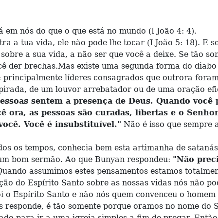
m nós do que o que está no mundo (I João 4: 4).
a tua vida, ele não pode lhe tocar (I João 5: 18). E s
obre a sua vida, a não ser que você a deixe. Se tão so
cê der brechas.Mas existe uma segunda forma do diabo d
s; principalmente líderes consagrados que outrora for
spirada, de um louvor arrebatador ou de uma oração ef
ssoas sentem a presença de Deus. Quando você pr
 ora, as pessoas são curadas, libertas e o Senho
cê. Você é insubstituível."
Não é isso que sempre 
os tempos, conhecia bem esta artimanha de satanás. 
ra um bom sermão. Ao que Bunyan respondeu:
"Não prec
uando assumimos estes pensamentos estamos totalmente
ção do Espírito Santo sobre as nossas vidas nós não po
i o Espírito Santo e não nós quem convenceu o homem do
us responde, é tão somente porque oramos no nome do S
ara ir a uma igreja simples a fim de pregar. Então,