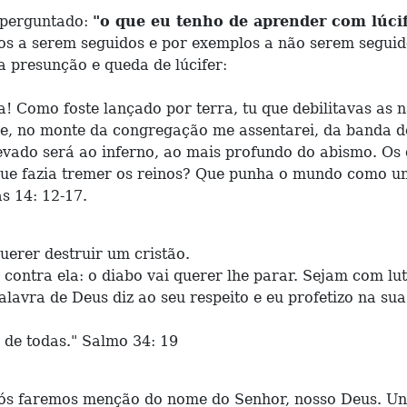
 perguntado:
"o que eu tenho de aprender com lúcif
s a serem seguidos e por exemplos a não serem seguidos
da presunção e queda de lúcifer:
a! Como foste lançado por terra, tu que debilitavas as n
, e, no monte da congregação me assentarei, da banda d
levado será ao inferno, ao mais profundo do abismo. Os 
e que fazia tremer os reinos? Que punha o mundo como u
as 14: 12-17.
rer destruir um cristão.
a ela: o diabo vai querer lhe parar. Sejam com lutas,
alavra de Deus diz ao seu respeito e eu profetizo na sua 
a de todas." Salmo 34: 19
nós faremos menção do nome do Senhor, nosso Deus. U