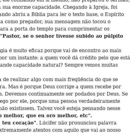
 sua enorme capacidade. Chegando à Igreja, foi
do abriu a Bíblia para ler o texto base, o Espírito
cia como pregador, sua mensagem não tocou o
r para a porta do templo para cumprimentar os
"Pastor, se o senhor tivesse subido ao púlpito
ia é muito eficaz porque vai de encontro ao mais
or um instante: a quem você dá crédito pelo que está
grande capacidade natural? Sempre vemos muitas
de realizar algo com mais freqüência do que se
bra. Mas é porque Deus corrige a quem recebe por
ós. Devemos continuamente ser podados por Deus. Se
 pego por ele, porque uma pessoa verdadeiramente
não existissem. Talvez você esteja pensando nesse
 melhor, que eu oro melhor, etc".
o teu coração"
. Lúcifer não pronunciou palavra
extremamente atentos com aquilo que vai ao nosso