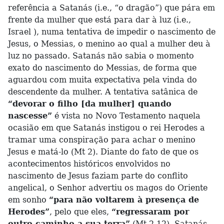
referência a Satanás (i.e., “o dragão”) que pára em
frente da mulher que está para dar à luz (i.e.,
Israel ), numa tentativa de impedir o nascimento de
Jesus, o Messias, o menino ao qual a mulher deu à
luz no passado. Satanás não sabia o momento
exato do nascimento do Messias, de forma que
aguardou com muita expectativa pela vinda do
descendente da mulher. A tentativa satânica de
“devorar o filho [da mulher] quando
nascesse”
é vista no Novo Testamento naquela
ocasião em que Satanás instigou o rei Herodes a
tramar uma conspiração para achar o menino
Jesus e matá-lo (Mt 2). Diante do fato de que os
acontecimentos históricos envolvidos no
nascimento de Jesus faziam parte do conflito
angelical, o Senhor advertiu os magos do Oriente
em sonho
“para não voltarem à presença de
Herodes”
, pelo que eles,
“regressaram por
outro caminho a sua terra”
(Mt 2.12). Satanás