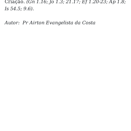
Criação.
(Gn 1.16; Jo 1.3; 21.17; Ef 1.20-23; Ap 1.8;
Is 54.5; 9.6)
.
Autor: Pr Airton Evangelista da Costa