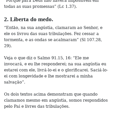
“Porque para Deus não haverá impossíveis em
todas as suas promessas” (Lc 1.37).
2. Liberta do medo.
“Então, na sua angústia, clamaram ao Senhor, e
ele os livrou das suas tribulações. Fez cessar a
tormenta, e as ondas se acalmaram” (Sl 107.28,
29).
Veja o que diz o Salmo 91.15, 16: “Ele me
invocará, e eu lhe responderei; na sua angústia eu
estarei com ele, livrá-lo-ei e o glorificarei. Saciá-lo-
ei com longevidade e lhe mostrarei a minha
salvação”.
Os dois textos acima demonstram que quando
clamamos mesmo em angústia, somos respondidos
pelo Pai e livres das tribulações.