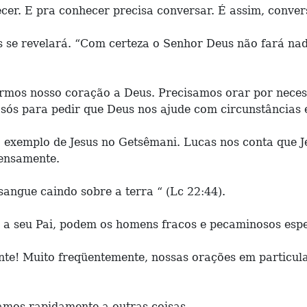
er. E pra conhecer precisa conversar. É assim, conver
se revelará. “Com certeza o Senhor Deus não fará nada
os nosso coração a Deus. Precisamos orar por necessi
 sós para pedir que Deus nos ajude com circunstâncias 
exemplo de Jesus no Getsêmani. Lucas nos conta que Jes
tensamente.
angue caindo sobre a terra “ (Lc 22:44).
r a seu Pai, podem os homens fracos e pecaminosos esp
te! Muito freqüentemente, nossas orações em particu
mos rapidamente a outras coisas.