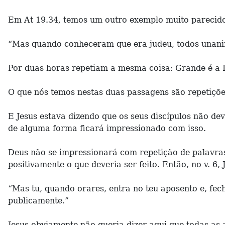
Em At 19.34, temos um outro exemplo muito parecido,
“Mas quando conheceram que era judeu, todos unanim
Por duas horas repetiam a mesma coisa: Grande é a D
O que nós temos nestas duas passagens são repetições
E Jesus estava dizendo que os seus discípulos não 
de alguma forma ficará impressionado com isso.
Deus não se impressionará com repetição de palavras
positivamente o que deveria ser feito. Então, no v. 6, 
“Mas tu, quando orares, entra no teu aposento e, fech
publicamente.”
Jesus obviamente não queria dizer aqui que todas as 