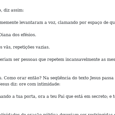
 diz assim:
emente levantaram a voz, clamando por espaço de quas
iana dos efésios.
 vãs, repetições vazias.
deveriam ser pessoas que repetem incansavelmente as m
. Como orar então? Na seqüência do texto Jesus passa 
Jesus diz: ore com intimidade:
ando a tua porta, ora a teu Pai que está em secreto; e 
atividades de oração pública deveriam ser restringidas