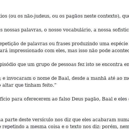
tios (ou os não-judeus, ou os pagãos neste contexto), 
As nossas palavras, o nosso vocabulário, a nossa sofist
repetição de palavras ou frases produzindo uma espécie
cará impressionado com eles, mas isso não pode acontec
sódio que um grupo de pessoas fez isto se encontra em 
; e invocaram o nome de Baal, desde a manhã até ao me
altar que tinham feito.”
ifício para oferecerem ao falso Deus pagão, Baal e ele
ma parte deste versículo nos diz que eles acabaram numa 
 e repetindo a mesma coisa e o texto nos diz: porém, n