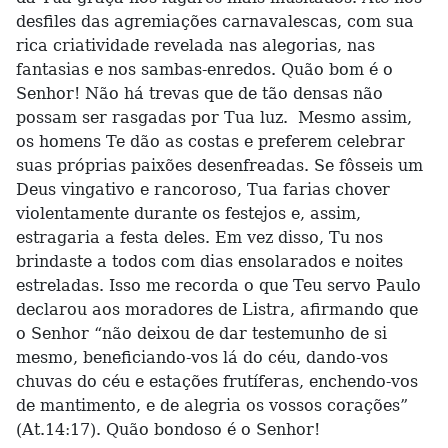
desfiles das agremiações carnavalescas, com sua
rica criatividade revelada nas alegorias, nas
fantasias e nos sambas-enredos. Quão bom é o
Senhor! Não há trevas que de tão densas não
possam ser rasgadas por Tua luz. Mesmo assim,
os homens Te dão as costas e preferem celebrar
suas próprias paixões desenfreadas. Se fôsseis um
Deus vingativo e rancoroso, Tua farias chover
violentamente durante os festejos e, assim,
estragaria a festa deles. Em vez disso, Tu nos
brindaste a todos com dias ensolarados e noites
estreladas. Isso me recorda o que Teu servo Paulo
declarou aos moradores de Listra, afirmando que
o Senhor “não deixou de dar testemunho de si
mesmo, beneficiando-vos lá do céu, dando-vos
chuvas do céu e estações frutíferas, enchendo-vos
de mantimento, e de alegria os vossos corações”
(At.14:17). Quão bondoso é o Senhor!