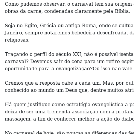
Como pudemos observar, o carnaval tem sua origem em
obras da carne, condenadas claramente pela Bíblia.
Seja no Egito, Grécia ou antiga Roma, onde se cultua
Janeiro, sempre notaremos bebedeira desenfreada, dan
religiosas.
Traçando o perfil do século XXI, não é possível isent
carnaval? Devemos sair de cena para um retiro espir
oportunidade para a evangelização?Ou isso não vale 
Cremos que a resposta cabe a cada um. Mas, por outro
conhecido ao mundo um Deus que, dentre muitos atrib
Há quem justifique como estratégia evangelística a pa
deixa de ser uma tremenda associação com a profanaç
massagem, a fim de conhecer melhor a ação do diabo 
No carnaval de hoje, são poucas as diferenças das f