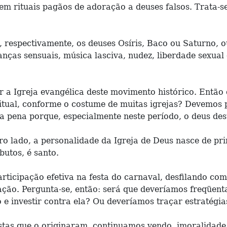
 rituais pagãos de adoração a deuses falsos. Trata-se
, respectivamente, os deuses Osíris, Baco ou Saturno, o
ças sensuais, música lasciva, nudez, liberdade sexual 
ar a Igreja evangélica deste movimento histórico. Então 
itual, conforme o costume de muitas igrejas? Devemos p
a pena porque, especialmente neste período, o deus des
 lado, a personalidade da Igreja de Deus nasce de prin
utos, é santo.
rticipação efetiva na festa do carnaval, desfilando com
ão. Pergunta-se, então: será que deveríamos freqüentar
e investir contra ela? Ou deveríamos traçar estratégi
estas que o originaram, continuamos vendo, imoralidade