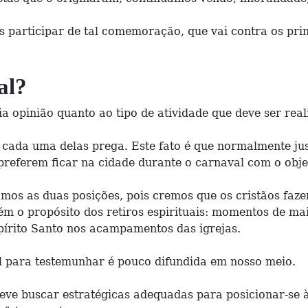
articipar de tal comemoração, que vai contra os princ
al?
ia opinião quanto ao tipo de atividade que deve ser rea
e cada uma delas prega. Este fato é que normalmente ju
 preferem ficar na cidade durante o carnaval com o objet
amos as duas posições, pois cremos que os cristãos fa
ém o propósito dos retiros espirituais: momentos de m
pírito Santo nos acampamentos das igrejas.
l para testemunhar é pouco difundida em nosso meio.
ve buscar estratégicas adequadas para posicionar-se à