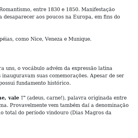
 Romantismo, entre 1830 e 1850. Manifestação
ria desaparecer aos poucos na Europa, em fins do
opéias, como Nice, Veneza e Munique.
ra uns, o vocábulo advém da expressão latina
os inauguravam suas comemorações. Apesar de ser
possui fundamento histórico.
e, vale !"
(adeus, carne!), palavra originada entre
aresma. Provavelmente vem também daí a denominação
ão total do período vindouro (Dias Magros da