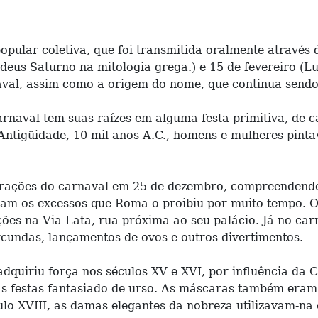
opular coletiva, que foi transmitida oralmente através
deus Saturno na mitologia grega.) e 15 de fevereiro (L
aval, assim como a origem do nome, que continua sendo
naval tem suas raízes em alguma festa primitiva, de c
 Antigüidade, 10 mil anos A.C., homens e mulheres pinta
ações do carnaval em 25 de dezembro, compreendendo o
ram os excessos que Roma o proibiu por muito tempo. O 
es na Via Lata, rua próxima ao seu palácio. Já no carn
orcundas, lançamentos de ovos e outros divertimentos.
 adquiriu força nos séculos XV e XVI, por influência da
sas festas fantasiado de urso. As máscaras também eram
culo XVIII, as damas elegantes da nobreza utilizavam-n