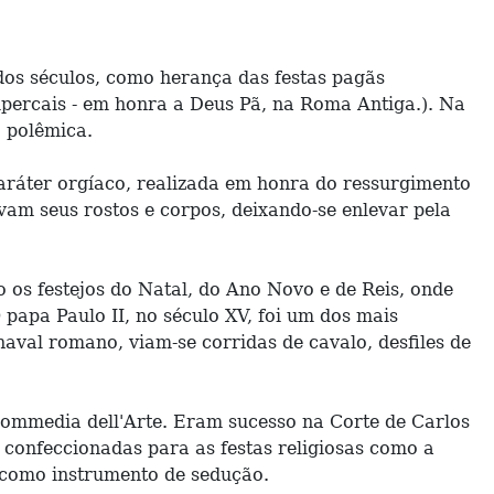
 dos séculos, como herança das festas pagãs
upercais - em honra a Deus Pã, na Roma Antiga.). Na
 polêmica.
aráter orgíaco, realizada em honra do ressurgimento
vam seus rostos e corpos, deixando-se enlevar pela
s festejos do Natal, do Ano Novo e de Reis, onde
papa Paulo II, no século XV, foi um dos mais
aval romano, viam-se corridas de cavalo, desfiles de
 Commedia dell'Arte. Eram sucesso na Corte de Carlos
 confeccionadas para as festas religiosas como a
a como instrumento de sedução.