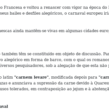
ão Francesa e voltou a renascer com vigor na época do
seus bailes e desfiles alegóricos, o carnaval europeu i
omescas ainda mantêm-se vivas em algumas cidades eur
 também têm se constituído em objeto de discussão. Pa
rro alegórico em forma de barco, com o qual os roman
diversos pesquisadores, sob a alegação de que esta não 
o latim
"carnem levare"
, modificada depois para
"carn
e cinzas e anunciava a supressão da carne devido à Qu
busos tolerados, em contraposição ao jejum e à abstenç
aval