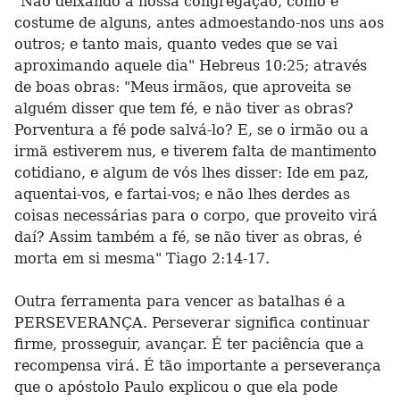
"Não deixando a nossa congregação, como é
costume de alguns, antes admoestando-nos uns aos
outros; e tanto mais, quanto vedes que se vai
aproximando aquele dia" Hebreus 10:25; através
de boas obras: "Meus irmãos, que aproveita se
alguém disser que tem fé, e não tiver as obras?
Porventura a fé pode salvá-lo? E, se o irmão ou a
irmã estiverem nus, e tiverem falta de mantimento
cotidiano, e algum de vós lhes disser: Ide em paz,
aquentai-vos, e fartai-vos; e não lhes derdes as
coisas necessárias para o corpo, que proveito virá
daí? Assim também a fé, se não tiver as obras, é
morta em si mesma" Tiago 2:14-17.
Outra ferramenta para vencer as batalhas é a
PERSEVERANÇA. Perseverar significa continuar
firme, prosseguir, avançar. É ter paciência que a
recompensa virá. É tão importante a perseverança
que o apóstolo Paulo explicou o que ela pode