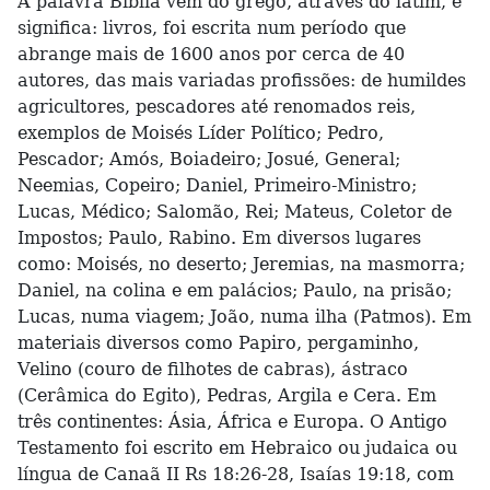
A palavra Bíblia vem do grego, através do latim, e
significa: livros, foi escrita num período que
abrange mais de 1600 anos por cerca de 40
autores, das mais variadas profissões: de humildes
agricultores, pescadores até renomados reis,
exemplos de Moisés Líder Político; Pedro,
Pescador; Amós, Boiadeiro; Josué, General;
Neemias, Copeiro; Daniel, Primeiro-Ministro;
Lucas, Médico; Salomão, Rei; Mateus, Coletor de
Impostos; Paulo, Rabino. Em diversos lugares
como: Moisés, no deserto; Jeremias, na masmorra;
Daniel, na colina e em palácios; Paulo, na prisão;
Lucas, numa viagem; João, numa ilha (Patmos). Em
materiais diversos como Papiro, pergaminho,
Velino (couro de filhotes de cabras), ástraco
(Cerâmica do Egito), Pedras, Argila e Cera. Em
três continentes: Ásia, África e Europa. O Antigo
Testamento foi escrito em Hebraico ou judaica ou
língua de Canaã II Rs 18:26-28, Isaías 19:18, com