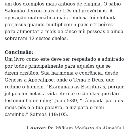
um dos exemplos mais antigos de enigma. O sábio
Salomão deixou mais de três mil provérbios. A
operação matemática mais rendosa foi efetuada
por Jesus quando multiplicou 5 pães e 2 peixes
para alimentar a mais de cinco mil pessoas e ainda
sobraram 12 cestos cheios.
Conclusão:
Um livro como este deve ser respeitado e admirado
por todos principalmente para aqueles que se
dizem cristãos. Sua harmonia e coerência, desde
Gênesis a Apocalipse, onde o Tema é Deus, que
redime o homem. “Examinais as Escrituras, porque
julgais ter nelas a vida eterna; e são elas que dão
testemunho de mim;” João 5:39, “Lâmpada para os
meus pés é a tua palavra, e luz para o meu
caminho.” Salmos 119:105.
| Autor:
Pr. William Modesto de Almeida |