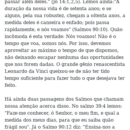
passar além deles." (Jó 14:1,2,5). Lemos ainda:"A
duração da nossa vida é de setenta anos; e se
alguns, pela sua robustez, chegam a oitenta anos, a
medida deles é canseira e enfado; pois passa
rapidamente, e nós voamos" (Salmos 90:10). Quão
incômoda é esta verdade: Nós voamos! Não é o
tempo que voa, somos nós. Por isso, devemos
aproveitar ao máximo o tempo de que dispomos,
não deixando escapar nenhuma das oportunidades
que nos forem dadas. O grande gênio renascentista
Leonardo da Vinci queixou-se de não ter tido
tempo suficiente para fazer tudo o que desejava ter
feito.
Há ainda duas passagens dos Salmos que chamam
nossa atenção acerca disso. No salmo 39:4 lemos:
"Faze-me conhecer, ó Senhor, o meu fim, e qual a
medida dos meus dias, para que eu saiba quão
frágil sou". Já o Salmo 90:12 diz: “Ensina-nos a