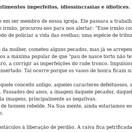
timentos imperfeitos, idiossincrasias e idiotices.
 em ser membro de nossa igreja. Ele passara a trabalh
o irmão, procurou-nos para nos alertar: “Esse irmão co
 de policiar a vida das ovelhas; uma espécie de tribuna
 da mulher, cometeu alguns pecados, mas já se arrep
s a máxima popular de que “pau de nasce torto não tem
iro, a corrigir as imperfeições do rude tronco. Impulsi
nsertado. Tal ocorre porque os vasos de honra ficam suj
quele conceito antigo, aqueles caracteres defeituosos,
a. Passados dez anos, a imagem daquele pecador, daquel
la imagens, principalmente as negativas.
 de homem rebelde. Na Sua mente, ainda estaríamos es
o.
stáculos à liberação de perdão. A raiva fica petrifica