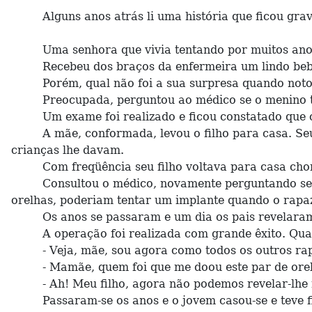
Alguns anos atrás li uma história que ficou grav
Uma senhora que vivia tentando por muitos anos te
Recebeu dos braços da enfermeira um lindo beb
Porém, qual não foi a sua surpresa quando notou 
Preocupada, perguntou ao médico se o menino tin
Um exame foi realizado e ficou constatado que o 
A mãe, conformada, levou o filho para casa. Seu a
crianças lhe davam.
Com freqüência seu filho voltava para casa chora
Consultou o médico, novamente perguntando se algo
orelhas, poderiam tentar um implante quando o rapa
Os anos se passaram e um dia os pais revelaram a 
A operação foi realizada com grande êxito. Qual nã
- Veja, mãe, sou agora como todos os outros rapaz
- Mamãe, quem foi que me doou este par de ore
- Ah! Meu filho, agora não podemos revelar-lhe m
Passaram-se os anos e o jovem casou-se e teve fil