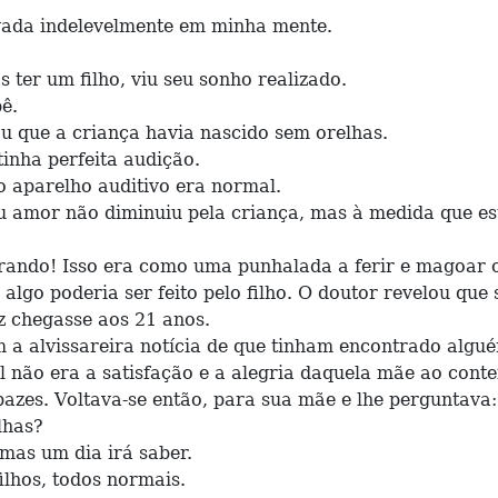
ada indelevelmente em minha mente.
r um filho, viu seu sonho realizado.
ê.
que a criança havia nascido sem orelhas.
ha perfeita audição.
aparelho auditivo era normal.
mor não diminuiu pela criança, mas à medida que est
ndo! Isso era como uma punhalada a ferir e magoar 
 poderia ser feito pelo filho. O doutor revelou que
z chegasse aos 21 anos.
alvissareira notícia de que tinham encontrado algué
o era a satisfação e a alegria daquela mãe ao contem
es. Voltava-se então, para sua mãe e lhe perguntava:
lhas?
as um dia irá saber.
hos, todos normais.