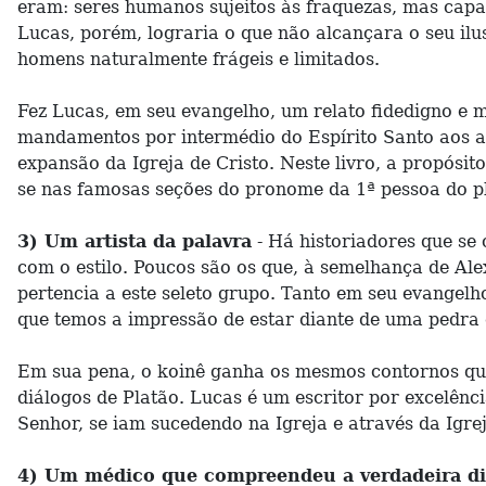
eram: seres humanos sujeitos às fraquezas, mas capaz
Lucas, porém, lograria o que não alcançara o seu ilu
homens naturalmente frágeis e limitados.
Fez Lucas, em seu evangelho, um relato fidedigno e m
mandamentos por intermédio do Espírito Santo aos após
expansão da Igreja de Cristo. Neste livro, a propós
se nas famosas seções do pronome da 1ª pessoa do plur
3) Um artista da palavra
- Há historiadores que se 
com o estilo. Poucos são os que, à semelhança de Ale
pertencia a este seleto grupo. Tanto em seu evangel
que temos a impressão de estar diante de uma pedra 
Em sua pena, o koinê ganha os mesmos contornos que
diálogos de Platão. Lucas é um escritor por excelên
Senhor, se iam sucedendo na Igreja e através da Igrej
4) Um médico que compreendeu a verdadeira d