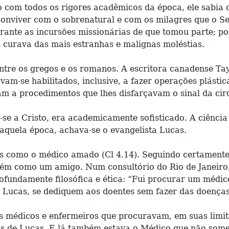
o com todos os rigores acadêmicos da época, ele sabia
conviver com o sobrenatural e com os milagres que o S
rante as incursões missionárias de que tomou parte; p
 curava das mais estranhas e malignas moléstias.
ntre os gregos e os romanos. A escritora canadense Ta
m-se habilitados, inclusive, a fazer operações plásti
iam a procedimentos que lhes disfarçavam o sinal da cir
se a Cristo, era academicamente sofisticado. A ciência 
daquela época, achava-se o evangelista Lucas.
 como o médico amado (Cl 4.14). Seguindo certamente 
ém como um amigo. Num consultório do Rio de Janeiro, t
fundamente filosófica e ética: “Fui procurar um médico
Lucas, se dediquem aos doentes sem fazer das doenças
s médicos e enfermeiros que procuravam, em suas limit
los de Lucas. E lá também estava o Médico que não som