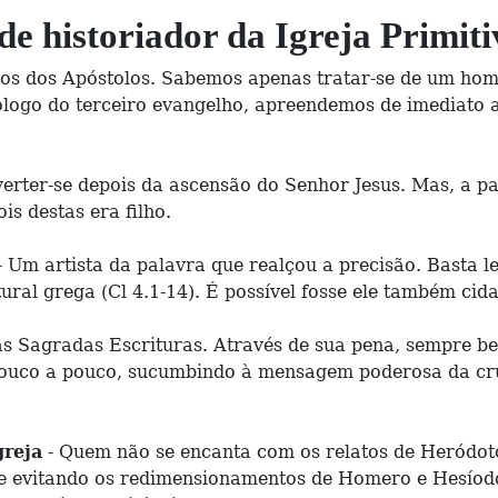
e historiador da Igreja Primiti
os dos Apóstolos. Sabemos apenas tratar-se de um home
rólogo do terceiro evangelho, apreendemos de imediato
erter-se depois da ascensão do Senhor Jesus. Mas, a pa
is destas era filho.
- Um artista da palavra que realçou a precisão. Basta l
tural grega (Cl 4.1-14). É possível fosse ele também ci
s Sagradas Escrituras. Através de sua pena, sempre bel
ouco a pouco, sucumbindo à mensagem poderosa da cruz
greja
- Quem não se encanta com os relatos de Heródoto?
o e evitando os redimensionamentos de Homero e Hesío