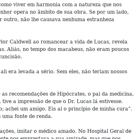
 como viver em harmonia com a natureza que nos
enhor opera no âmbito de sua obra. Se por um lado,
or outro, não lhe causava nenhuma estranheza
ylor Caldwell ao romancear a vida de Lucas, revela
cas. Aliás, no tempo dos macabeus, não eram poucos
cuncisão.
ali era levada a sério. Sem eles, não teriam nossos
as recomendações de Hipócrates, o pai da medicina,
ive a impressão de que o Dr. Lucas lá estivesse.
; achei um amigo. Eis aí o princípio de minha cura”.
 uma fonte de renda.
ações, imitar o médico amado. No Hospital Geral de
ente nos emprestava a sua amizade, mas que nos