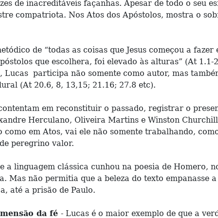
es de inacreditáveis façanhas. Apesar de todo o seu es
stre compatriota. Nos Atos dos Apóstolos, mostra o sob
etódico de “todas as coisas que Jesus começou a fazer 
tolos que escolhera, foi elevado às alturas” (At 1.1-2)
ito, Lucas participa não somente como autor, mas tam
al (At 20.6, 8, 13,15; 21.16; 27.8 etc).
contentam em reconstituir o passado, registrar o prese
xandre Herculano, Oliveira Martins e Winston Churchill
ho como em Atos, vai ele não somente trabalhando, como
de peregrino valor.
 a linguagem clássica cunhou na poesia de Homero, no 
cia. Mas não permitia que a beleza do texto empanasse 
a, até a prisão de Paulo.
imensão da fé
- Lucas é o maior exemplo de que a ve