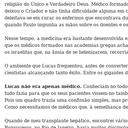
religião do Único e Verdadeiro Deus. Médico formad
deixou o Criador e não tinha dificuldade alguma em 
deleitava-se em curar os enfermos que encontrava du
quando Paulo impunha as mãos sobre os doentes e os
Nesse tempo, a medicina era bastante desenvolvida e
que os médicos formados nas academias gregas achava
os israelitas que, na ânsia de se helenizarem, recorr
O ambiente que Lucas frequentou, antes de converter-
cientistas alcançando tanto êxito. Entre os gigantes 
Lucas não era apenas médico.
Conheciam-no todos
tudo fazia para que os seus pacientes vissem-no tamb
Pois um quadro trazia uma confissão simples, mas pro
Como necessitamos de médicos que, à semelhança de 
Quando de meu transplante hepático, encontrei vário
Bonsucesso, no Rio de Janeiro, havia muitos discípu