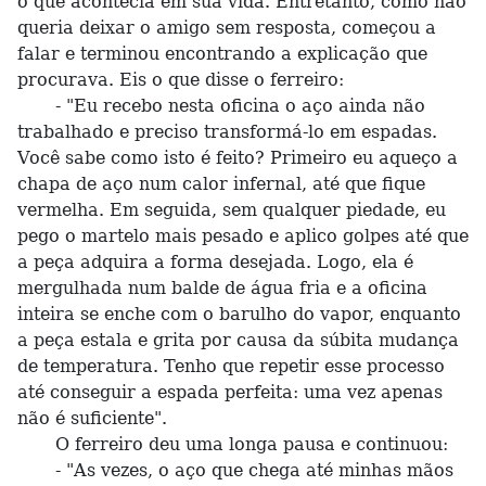
o que acontecia em sua vida. Entretanto, como não
queria deixar o amigo sem resposta, começou a
falar e terminou encontrando a explicação que
procurava. Eis o que disse o ferreiro:
- "Eu recebo nesta oficina o aço ainda não
trabalhado e preciso transformá-lo em espadas.
Você sabe como isto é feito? Primeiro eu aqueço a
chapa de aço num calor infernal, até que fique
vermelha. Em seguida, sem qualquer piedade, eu
pego o martelo mais pesado e aplico golpes até que
a peça adquira a forma desejada. Logo, ela é
mergulhada num balde de água fria e a oficina
inteira se enche com o barulho do vapor, enquanto
a peça estala e grita por causa da súbita mudança
de temperatura. Tenho que repetir esse processo
até conseguir a espada perfeita: uma vez apenas
não é suficiente".
O ferreiro deu uma longa pausa e continuou:
- "As vezes, o aço que chega até minhas mãos