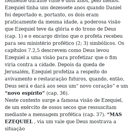
fielmente durante vinte e dois anos, pelo menos.
Ezequiel tinha uns dezessete anos quando Daniel
foi deportado e, portanto, os dois eram
praticamente da mesma idade, a poderosa visão
que Ezequiel teve da glória e do trono de Deus
(cap. 1) e o encargo divino que o profeta recebeu
para seu ministério profético (2; 3) simbólicos. Os
capítulos 7.2,5 descrevem como Deus levou
Ezequiel a uma visão para profetizar que o fim
viria contra a cidade. Depois da queda de
Jerusalém, Ezequiel profetiza a respeito do
avivamento e restauração futuros, quando, então,
Deus será e dará aos seus um“ novo coração” e um
“novo espírito”
(cap. 36).
Neste contexto surge a famosa visão de Ezequiel,
de um exército de ossos secos que ressuscitam
mediante a mensagem profética (cap. 37).
“MAS
EZEQUIEL
, via um vale que Deus mostrava a
situação