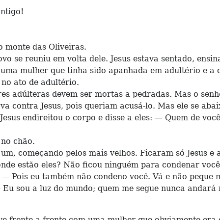
ntigo!
o monte das Oliveiras.
vo se reuniu em volta dele. Jesus estava sentado, ensin
s uma mulher que tinha sido apanhada em adultério e a 
no ato de adultério.
es adúlteras devem ser mortas a pedradas. Mas o senhor
va contra Jesus, pois queriam acusá-lo. Mas ele se ab
sus endireitou o corpo e disse a eles: — Quem de vocês
 no chão.
m, começando pelos mais velhos. Ficaram só Jesus e a m
 onde estão eles? Não ficou ninguém para condenar voc
: — Pois eu também não condeno você. Vá e não peque 
— Eu sou a luz do mundo; quem me segue nunca andará na
frente a frente com uma mulher que obviamente era cu