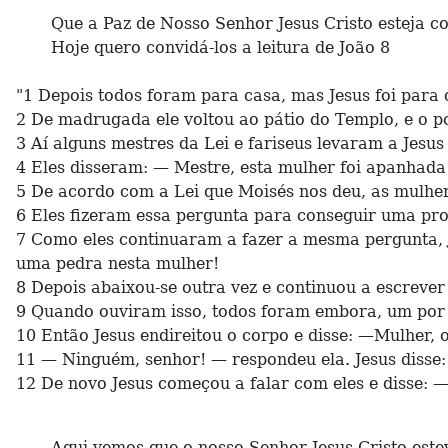
Que a Paz de Nosso Senhor Jesus Cristo esteja co
Hoje quero convidá-los a leitura de João 8
"1 Depois todos foram para casa, mas Jesus foi para 
2 De madrugada ele voltou ao pátio do Templo, e o po
3 Aí alguns mestres da Lei e fariseus levaram a Jesu
4 Eles disseram: — Mestre, esta mulher foi apanhada 
5 De acordo com a Lei que Moisés nos deu, as mulher
6 Eles fizeram essa pergunta para conseguir uma pro
7 Como eles continuaram a fazer a mesma pergunta, Je
uma pedra nesta mulher!
8 Depois abaixou-se outra vez e continuou a escrever
9 Quando ouviram isso, todos foram embora, um por u
10 Então Jesus endireitou o corpo e disse: —Mulher,
11 — Ninguém, senhor! — respondeu ela. Jesus disse
12 De novo Jesus começou a falar com eles e disse: 
Aqui vemos que o nosso Senhor Jesus Cristo esteve 