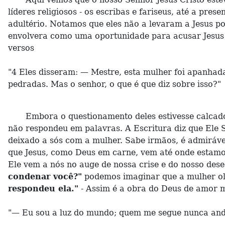
líderes religiosos - os escribas e fariseus, até a pr
adultério. Notamos que eles não a levaram a Jesus p
envolvera como uma oportunidade para acusar Jesus
versos
"4 Eles disseram: — Mestre, esta mulher foi apanhad
pedradas. Mas o senhor, o que é que diz sobre isso?"
Embora o questionamento deles estivesse calcado
não respondeu em palavras. A Escritura diz que Ele S
deixado a sós com a mulher. Sabe irmãos, é admirável 
que Jesus, como Deus em carne, vem até onde estamos
Ele vem a nós no auge de nossa crise e do nosso des
condenar você?"
podemos imaginar que a mulher olh
respondeu ela."
- Assim é a obra do Deus de amor m
"— Eu sou a luz do mundo; quem me segue nunca anda