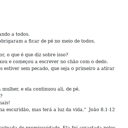
ando a todos.
obrigaram a ficar de pé no meio de todos.
, o que é que diz sobre isso?
aixou e começou a escrever no chão com o dedo.
 estiver sem pecado, que seja o primeiro a atirar
ulher, e ela continuou ali, de pé.
ê?
mais!
 escuridão, mas terá a luz da vida." João 8.1-12
lpada de promiscuidade. Ela foi arrastada pelos