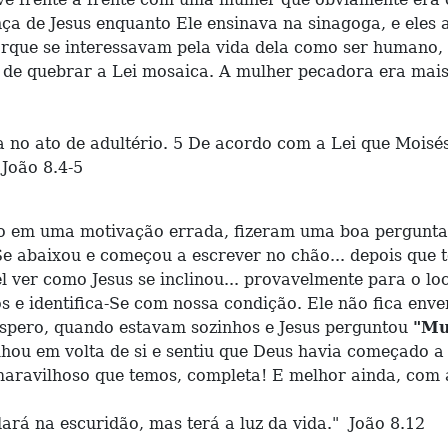
esença de Jesus enquanto Ele ensinava na sinagoga, e ele
orque se interessavam pela vida dela como ser humano,
 de quebrar a Lei mosaica. A mulher pecadora era mai
a no ato de adultério. 5 De acordo com a Lei que Moisé
 João 8.4-5
 em uma motivação errada, fizeram uma boa pergunt
e abaixou e começou a escrever no chão... depois que t
ver como Jesus se inclinou... provavelmente para o loca
 e identifica-Se com nossa condição. Ele não fica env
espero, quando estavam sozinhos e Jesus perguntou
"Mu
ou em volta de si e sentiu que Deus havia começado a
aravilhoso que temos, completa! E melhor ainda, com a 
rá na escuridão, mas terá a luz da vida." João 8.12