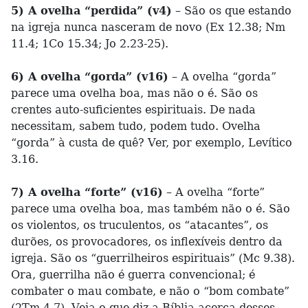
5) A ovelha “perdida” (v4)
– São os que estando
na igreja nunca nasceram de novo (Ex 12.38; Nm
11.4; 1Co 15.34; Jo 2.23-25).
6) A ovelha “gorda” (v16)
– A ovelha “gorda”
parece uma ovelha boa, mas não o é. São os
crentes auto-suficientes espirituais. De nada
necessitam, sabem tudo, podem tudo. Ovelha
“gorda” à custa de quê? Ver, por exemplo, Levítico
3.16.
7) A ovelha “forte” (v16)
– A ovelha “forte”
parece uma ovelha boa, mas também não o é. São
os violentos, os truculentos, os “atacantes”, os
durões, os provocadores, os inflexíveis dentro da
igreja. São os “guerrilheiros espirituais” (Mc 9.38).
Ora, guerrilha não é guerra convencional; é
combater o mau combate, e não o “bom combate”
(2Tm 4.7). Veja o que diz a Bíblia acerca desses